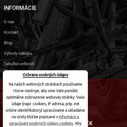
INFORMÁCIE
O nás
Kontakt
Blog
Výhody nákupu
Tabuľka veľkostí
Ochrana osobných údajov
Na našich webových stránkach používame
rôzne nástroje, aby sme Vám ponúkli
SLEDUJTE NÁS
optimálne zobrazenie webovej stránky. Vaše
údaje (napr. cookies, IP adresa, príp. iné
online identifikátory) spracúvame a ukladáme
na účely bližšie popísané v
Informácii o
PRIHLÁSIŤ SA K ODBERU NOVINIEK
spracúvaní osobných údajov cookies
. Aby