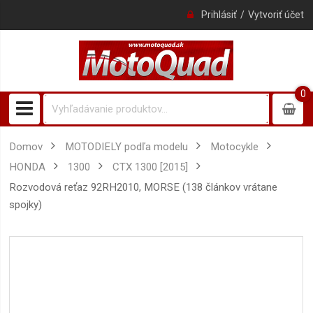
Prihlásiť
Vytvoriť účet
0
0
item
Domov
MOTODIELY podľa modelu
Motocykle
HONDA
1300
CTX 1300 [2015]
rozvodová reťaz 92RH2010, MORSE (138 článkov vrátane
spojky)