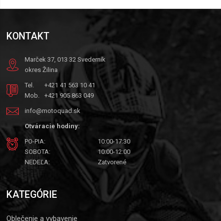
KONTAKT
Marček 37, 013 32 Svederník
okres Žilina
Tel.
+421 41 563 10 41
Mob.
+421 905 863 049
info@motoquad.sk
Otváracie hodiny:
PO-PIA:
10:00-17:30
SOBOTA:
10:00-12:00
NEDEĽA:
Zatvorené
KATEGÓRIE
Oblečenie a vybavenie