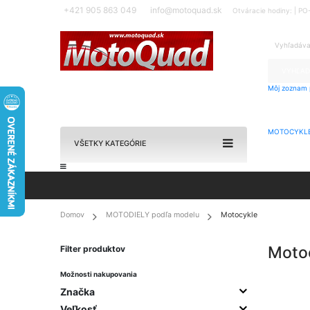
+421 905 863 049
info@motoquad.sk
Otváracie hodiny: | P
VYHĽAD
Môj zoznam p
MOTOCYKL
VŠETKY KATEGÓRIE
Domov
MOTODIELY podľa modelu
Motocykle
Mot
Filter produktov
Možnosti nakupovania
Značka
Veľkosť