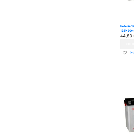
batéria 1
135x90x
44,80 
PRID
Pri
Pr
do
zo
pria