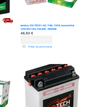
batéria 12V, FB10 l-A2, 11Ah, 130A, konvenčné
135x90x145, FULBAT, 550556
48,60 €
PRIDAŤ DO KOŠÍKA
Pridať
Pridať do porovnania
do
zoznamu
prianí