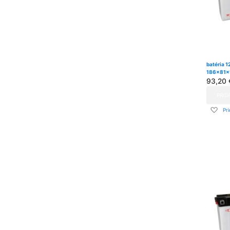
batéria 1
186x81x
93,20 
PRID
Pri
Pr
do
zo
pria