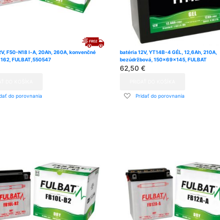
12V, F50-N18 l-A, 20Ah, 260A, konvenčné
batéria 12V, YT14B-4 GÉL, 12,6Ah, 210A,
162, FULBAT,550547
bezúdržbová, 150x69x145, FULBAT
62,50 €
AŤ DO KOŠÍKA
PRIDAŤ DO KOŠÍKA
dať
Pridať
idať do porovnania
Pridať do porovnania
do
znamu
zoznamu
ní
prianí