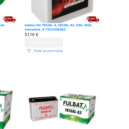
čné
batéria 12V, YB12AL-A, CB12AL-A2, 12Ah, 160A,
konvenčné , A-TECH 550563
51,10 €
PRIDAŤ DO KOŠÍKA
Pridať
Pridať do porovnania
do
zoznamu
prianí