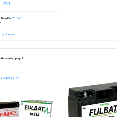
Kove
o
Mriežka
Zoznam
a
stupný smer
ntly reading page
1
na výber platby