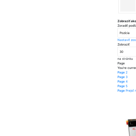
Zobraziť ak
Zoradiť podľ
Nastaviť zo
Zobraziť
na stránku
Page
You're curre
Page
2
Page
3
Page
4
Page
5
Page
Prejsť 