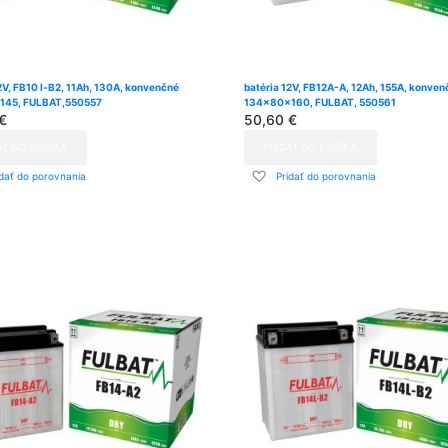
2V, FB10 l-B2, 11Ah, 130A, konvenčné
batéria 12V, FB12A-A, 12Ah, 155A, konven
145, FULBAT,550557
134x80x160, FULBAT, 550561
€
50,60 €
AŤ DO KOŠÍKA
PRIDAŤ DO KOŠÍKA
dať
Pridať
idať do porovnania
Pridať do porovnania
do
znamu
zoznamu
ní
prianí