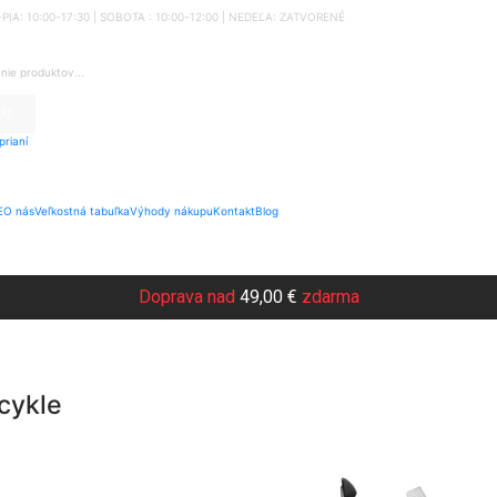
O-PIA: 10:00-17:30 | SOBOTA : 10:00-12:00 | NEDEĽA: ZATVORENÉ
AŤ
rianí
E
O nás
Veľkostná tabuľka
Výhody nákupu
Kontakt
Blog
Doprava nad
49,00 €
zdarma
ocykle