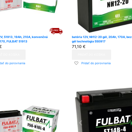
2V, 51913, 19Ah, 210A, konvenčná
batéria 12V, NH12-20 gél, 20Ah, 170A, be
170, FULBAT 51913
gél technológia 550917
€
71,10 €
AŤ DO KOŠÍKA
PRIDAŤ DO KOŠÍKA
dať
Pridať
idať do porovnania
Pridať do porovnania
do
znamu
zoznamu
ní
prianí