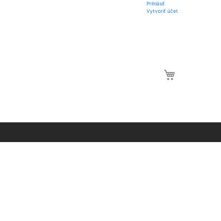
Prihlásiť
Vytvoriť účet
0 item
Môj košík