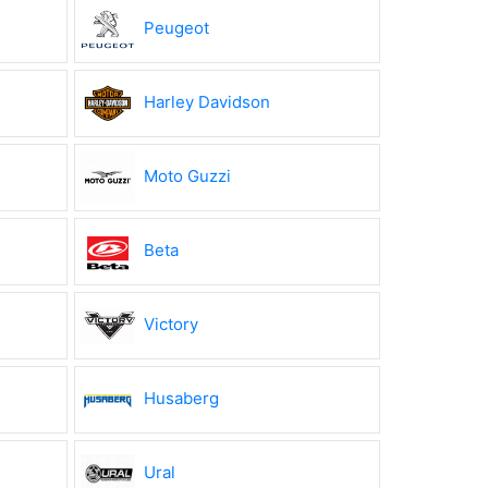
Peugeot
Harley Davidson
Moto Guzzi
Beta
Victory
Husaberg
Ural