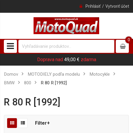
Prihlásiť
Vytvoriť účet
0
0
item
Doprava nad
49,00 €
zdarma
Domov
MOTODIELY podľa modelu
Motocykle
BMW
800
R 80 R [1992]
R 80 R [1992]
Filter+