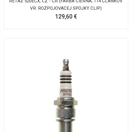
REŤAZ 520ECX, ČZ - ČR (FARBA ČIERNA, 114 ČLÁNKOV
VR. ROZPOJOVACEJ SPOJKY CLIP)
129,60 €