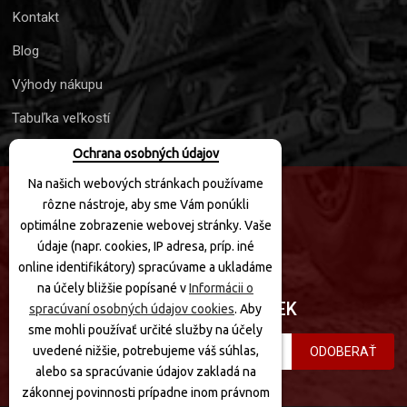
Kontakt
Blog
Výhody nákupu
Tabuľka veľkostí
Ochrana osobných údajov
Na našich webových stránkach používame
rôzne nástroje, aby sme Vám ponúkli
SLEDUJTE NÁS
optimálne zobrazenie webovej stránky. Vaše
údaje (napr. cookies, IP adresa, príp. iné
online identifikátory) spracúvame a ukladáme
na účely bližšie popísané v
Informácii o
PRIHLÁSIŤ SA K ODBERU NOVINIEK
spracúvaní osobných údajov cookies
. Aby
sme mohli používať určité služby na účely
uvedené nižšie, potrebujeme váš súhlas,
ODOBERAŤ
alebo sa spracúvanie údajov zakladá na
zákonnej povinnosti prípadne inom právnom