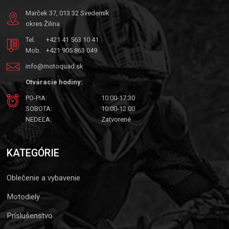
Marček 37, 013 32 Svederník
okres Žilina
Tel.
+421 41 563 10 41
Mob.
+421 905 863 049
info@motoquad.sk
Otváracie hodiny:
PO-PIA:
10:00-17:30
SOBOTA:
10:00-12:00
NEDEĽA:
Zatvorené
KATEGÓRIE
Oblečenie a vybavenie
Motodiely
Príslušenstvo