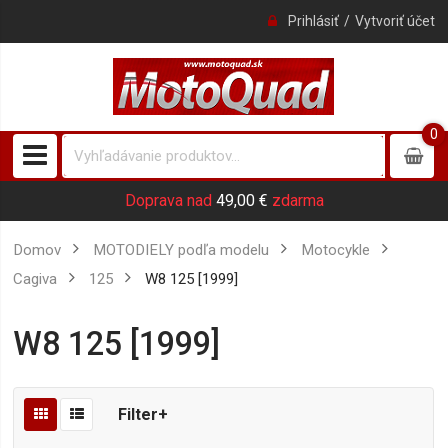
Prihlásiť
Vytvoriť účet
0
0
item
Doprava nad
49,00 €
zdarma
Domov
MOTODIELY podľa modelu
Motocykle
Cagiva
125
W8 125 [1999]
W8 125 [1999]
Filter+