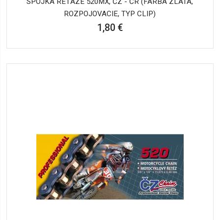
SPOJKA REŤAZE 520MX, ČZ - ČR (FARBA ZLATÁ,
ROZPOJOVACIE, TYP CLIP)
1,80 €