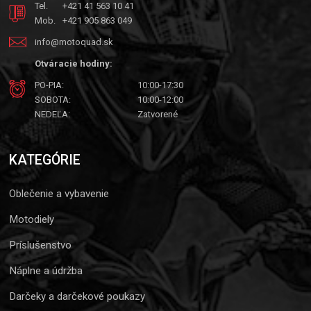
Tel.
+421 41 563 10 41
Mob.
+421 905 863 049
info@motoquad.sk
Otváracie hodiny:
PO-PIA:
10:00-17:30
SOBOTA:
10:00-12:00
NEDEĽA:
Zatvorené
KATEGÓRIE
Oblečenie a vybavenie
Motodiely
Príslušenstvo
Náplne a údržba
Darčeky a darčekové poukazy