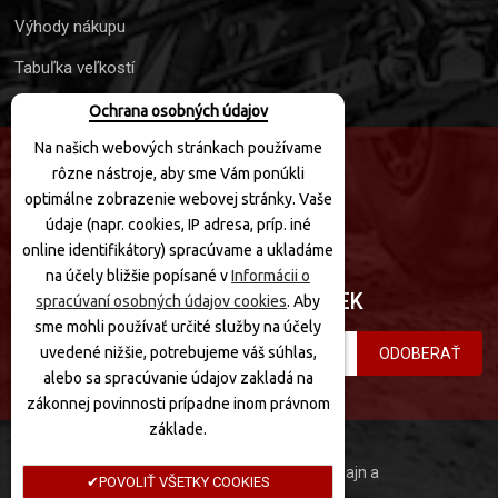
Výhody nákupu
Tabuľka veľkostí
Ochrana osobných údajov
Na našich webových stránkach používame
rôzne nástroje, aby sme Vám ponúkli
SLEDUJTE NÁS
optimálne zobrazenie webovej stránky. Vaše
údaje (napr. cookies, IP adresa, príp. iné
online identifikátory) spracúvame a ukladáme
na účely bližšie popísané v
Informácii o
PRIHLÁSIŤ SA K ODBERU NOVINIEK
spracúvaní osobných údajov cookies
. Aby
sme mohli používať určité služby na účely
uvedené nižšie, potrebujeme váš súhlas,
ODOBERAŤ
alebo sa spracúvanie údajov zakladá na
zákonnej povinnosti prípadne inom právnom
základe.
MotoQuad © 2020 Všetky práva vyhradené. Dizajn a
POVOLIŤ VŠETKY COOKIES
programovanie: