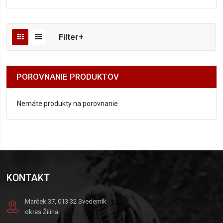
Filter+
POROVNANIE PRODUKTOV
Nemáte produkty na porovnanie
KONTAKT
Marček 37, 013 32 Svederník
okres Žilina