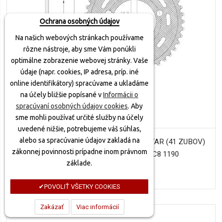
Ochrana osobných údajov
Na našich webových stránkach používame
rôzne nástroje, aby sme Vám ponúkli
optimálne zobrazenie webovej stránky. Vaše
údaje (napr. cookies, IP adresa, príp. iné
online identifikátory) spracúvame a ukladáme
na účely bližšie popísané v
Informácii o
spracúvaní osobných údajov cookies
. Aby
sme mohli používať určité služby na účely
uvedené nižšie, potrebujeme váš súhlas,
alebo sa spracúvanie údajov zakladá na
OCEĽOVÁ ROZETA SUN1-4442-41,SUNSTAR (41 ZUBOV)
zákonnej povinnosti prípadne inom právnom
DUCATI SUPERMOTO 990,KTM RC8 1190
základe.
31,80 €
POVOLIŤ VŠETKY COOKIES
Zakázať
Viac informácií