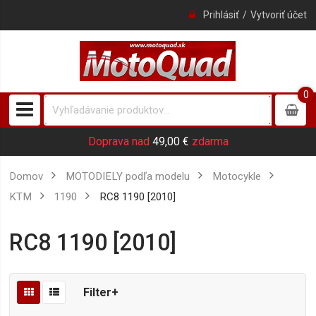
Prihlásiť
Vytvoriť účet
0
0
item
Doprava nad
49,00 €
zdarma
Domov
MOTODIELY podľa modelu
Motocykle
KTM
1190
RC8 1190 [2010]
RC8 1190 [2010]
Filter+