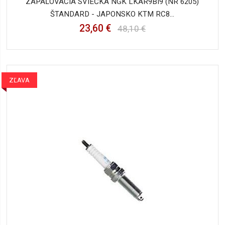
ZAPAĽOVACIA SVIEČKA NGK LKAR9BI9 (NR 6205)
ŠTANDARD - JAPONSKO KTM RC8...
23,60 €
48,10 €
ZĽAVA