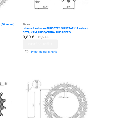
(50 zubov)
Zľava
reťazové koliesko SUN35712, SUNSTAR (12 zubov)
BETA, KTM, HUSQVARNA, HUSABERG
9,80 €
12,50 €
PRIDAŤ DO KOŠÍKA
Pridať
Pridať do porovnania
do
zoznamu
prianí