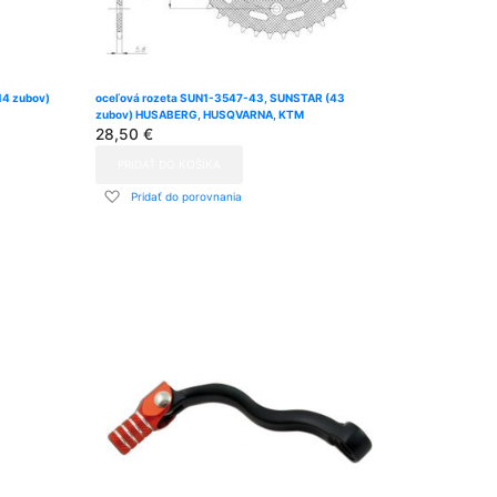
14 zubov)
oceľová rozeta SUN1-3547-43, SUNSTAR (43
zubov) HUSABERG, HUSQVARNA, KTM
28,50 €
PRIDAŤ DO KOŠÍKA
Pridať
Pridať do porovnania
do
zoznamu
prianí