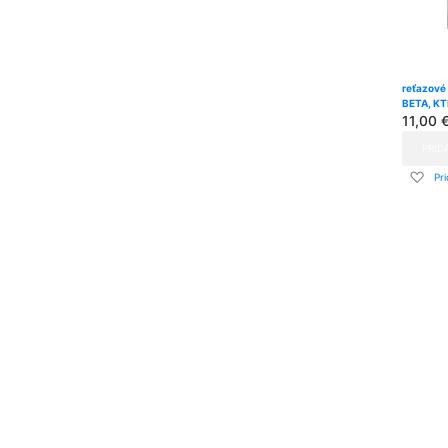
reťazové
BETA, K
11,00 
PRID
Pri
Pr
do
zo
pria