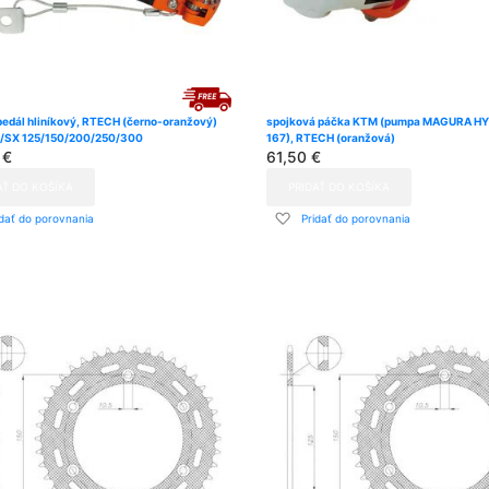
pedál hliníkový, RTECH (černo-oranžový)
spojková páčka KTM (pumpa MAGURA H
/SX 125/150/200/250/300
167), RTECH (oranžová)
 €
61,50 €
AŤ DO KOŠÍKA
PRIDAŤ DO KOŠÍKA
dať
Pridať
idať do porovnania
Pridať do porovnania
do
znamu
zoznamu
ní
prianí