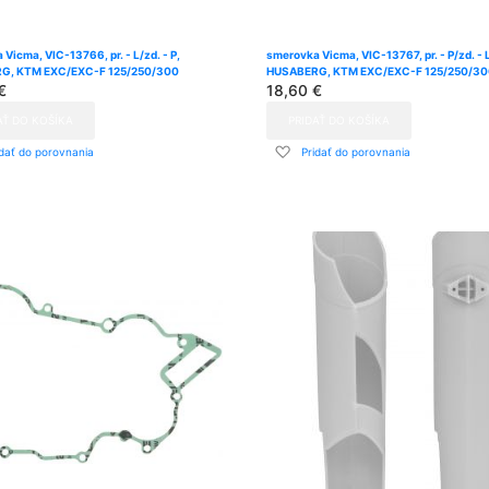
Vicma, VIC-13766, pr. - L/zd. - P,
smerovka Vicma, VIC-13767, pr. - P/zd. - 
G, KTM EXC/EXC-F 125/250/300
HUSABERG, KTM EXC/EXC-F 125/250/30
€
18,60 €
AŤ DO KOŠÍKA
PRIDAŤ DO KOŠÍKA
dať
Pridať
idať do porovnania
Pridať do porovnania
do
znamu
zoznamu
ní
prianí