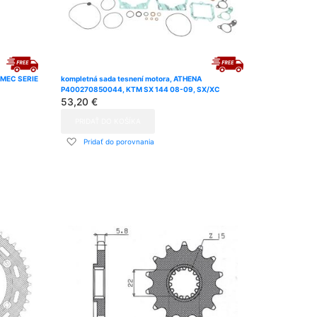
YMEC SERIE
kompletná sada tesnení motora, ATHENA
P400270850044, KTM SX 144 08-09, SX/XC
53,20 €
PRIDAŤ DO KOŠÍKA
Pridať
Pridať do porovnania
do
zoznamu
prianí