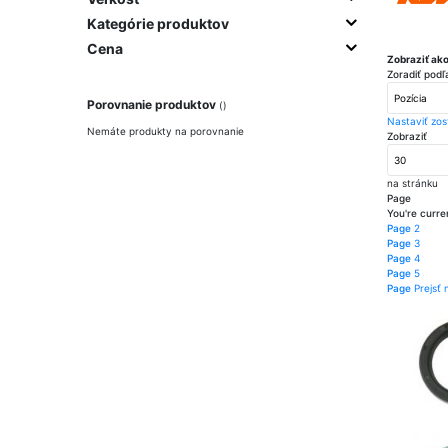
Kategórie produktov
Cena
Zobraziť ak
Zoradiť podľ
Porovnanie produktov
Nastaviť zo
Nemáte produkty na porovnanie
Zobraziť
na stránku
Page
You're curre
Page
2
Page
3
Page
4
Page
5
Page
Prejsť 