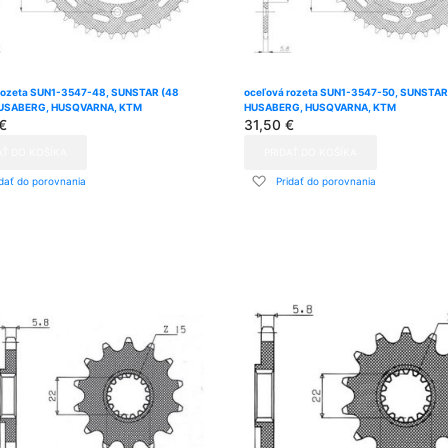
rozeta SUN1-3547-48, SUNSTAR (48
oceľová rozeta SUN1-3547-50, SUNSTAR 
HUSABERG, HUSQVARNA, KTM
HUSABERG, HUSQVARNA, KTM
€
31,50 €
AŤ DO KOŠÍKA
PRIDAŤ DO KOŠÍKA
dať
Pridať
idať do porovnania
Pridať do porovnania
do
znamu
zoznamu
ní
prianí