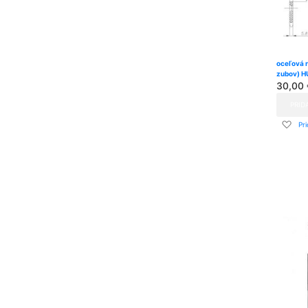
oceľová 
zubov) 
30,00 
PRID
Pri
Pr
do
zo
pria