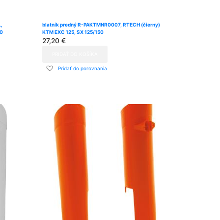
L,
blatník predný R-PAKTMNR0007, RTECH (čierny)
0
KTM EXC 125, SX 125/150
27,20 €
PRIDAŤ DO KOŠÍKA
Pridať
Pridať do porovnania
do
zoznamu
prianí