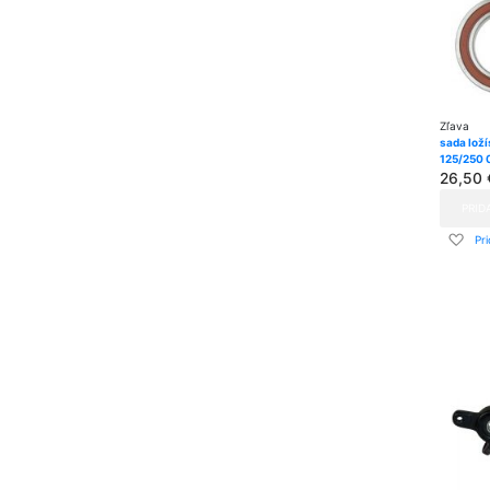
Zľava
sada lož
125/250 
26,50 
PRID
Pri
Pr
do
zo
pria