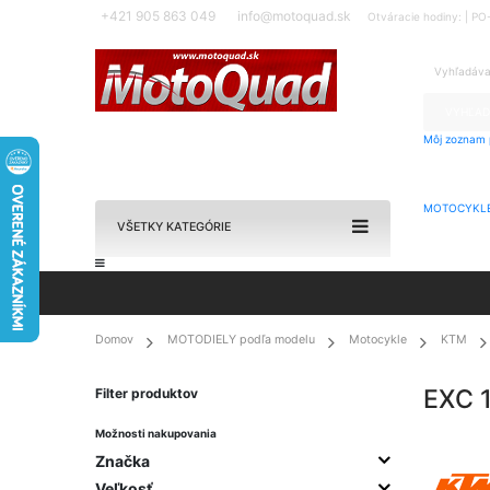
+421 905 863 049
info@motoquad.sk
Otváracie hodiny: | P
VYHĽAD
Môj zoznam p
MOTOCYKL
VŠETKY KATEGÓRIE
Domov
MOTODIELY podľa modelu
Motocykle
KTM
EXC 
Filter produktov
Možnosti nakupovania
Značka
Veľkosť