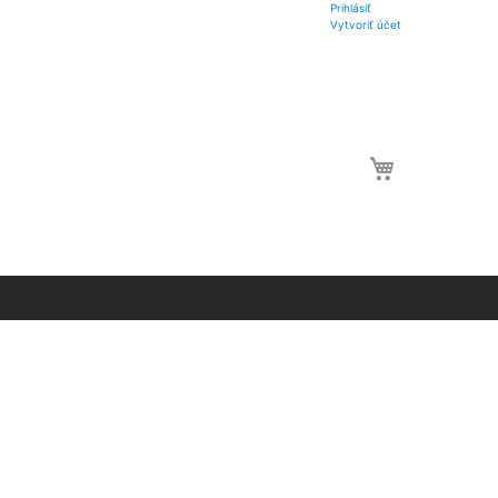
Prihlásiť
Vytvoriť účet
0 item
Môj košík