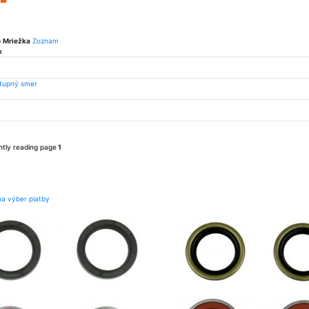
o
Mriežka
Zoznam
a
stupný smer
ntly reading page
1
na výber platby