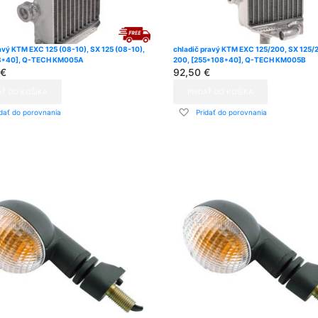
avý KTM EXC 125 (08-10), SX 125 (08-10),
chladič pravý KTM EXC 125/200, SX 125/
8*40], Q-TECH KM005A
200, [255*108*40], Q-TECH KM005B
 €
92,50 €
AŤ DO KOŠÍKA
PRIDAŤ DO KOŠÍKA
dať
Pridať
idať do porovnania
Pridať do porovnania
do
znamu
zoznamu
ní
prianí