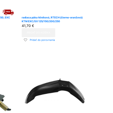
250, EXC
radiaca páka hliníková, RTECH (čierno-oranžová)
KTM EXC/SX 125/150/200/250
41,70 €
PRIDAŤ DO KOŠÍKA
Pridať
Pridať do porovnania
do
zoznamu
prianí