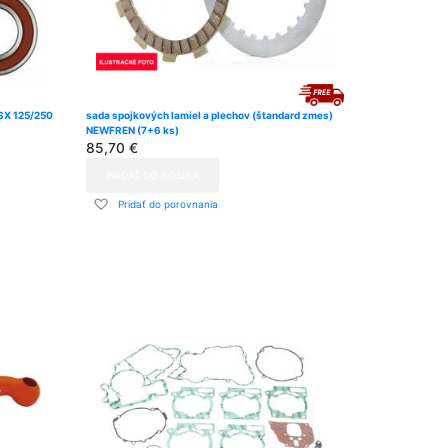
 SX 125/250
sada spojkových lamiel a plechov (štandard zmes)
NEWFREN (7+6 ks)
85,70 €
PRIDAŤ DO KOŠÍKA
Pridať
Pridať do porovnania
do
zoznamu
prianí