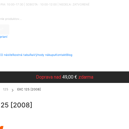
O-PIA: 10:00-17:30 | SOBOTA : 10:00-12:00 | NEDEĽA: ZATVORENÉ
AŤ
rianí
E
O nás
Veľkostná tabuľka
Výhody nákupu
Kontakt
Blog
Doprava nad
49,00 €
zdarma
125
EXC 125 [2008]
125 [2008]