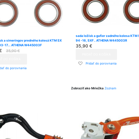
sada ložísk a gufier zadného kolesa KTM
ísk a simeringov predného kolesá KTM SX
94 -16, SXF.. ATHENA W445003R
03-17... ATHENA W445003F
35,90 €
€
35,90 €
PRIDAŤ DO KOŠÍKA
AŤ DO KOŠÍKA
Pridať
Pridať do porovnania
dať
do
idať do porovnania
zoznamu
znamu
prianí
ní
Zobraziť ako
Mriežka
Zoznam