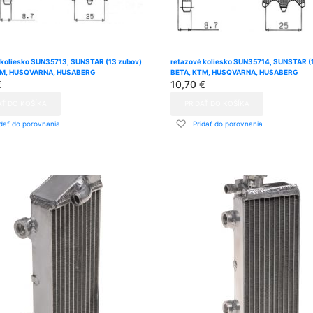
 koliesko SUN35713, SUNSTAR (13 zubov)
reťazové koliesko SUN35714, SUNSTAR (
TM, HUSQVARNA, HUSABERG
BETA, KTM, HUSQVARNA, HUSABERG
€
10,70 €
AŤ DO KOŠÍKA
PRIDAŤ DO KOŠÍKA
dať
Pridať
idať do porovnania
Pridať do porovnania
do
znamu
zoznamu
ní
prianí