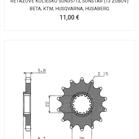
REŤAZOVÉ KOLIESKO SUN35713, SUNSTAR (13 ZUBOV)
BETA, KTM, HUSQVARNA, HUSABERG
11,00 €