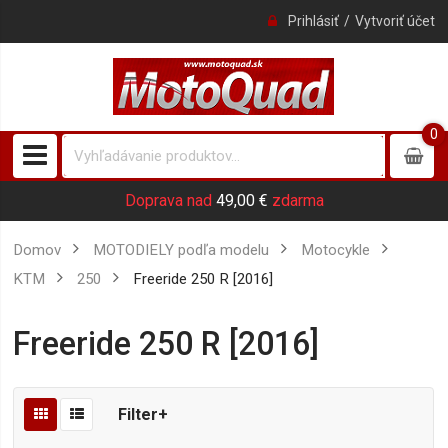
Prihlásiť
Vytvoriť účet
0
0
item
Doprava nad
49,00 €
zdarma
Domov
MOTODIELY podľa modelu
Motocykle
KTM
250
Freeride 250 R [2016]
Freeride 250 R [2016]
Filter+