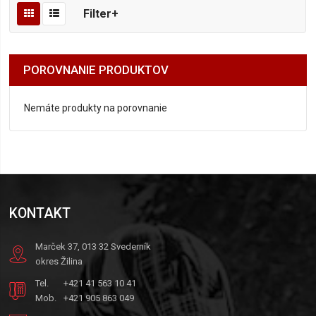
Filter+
POROVNANIE PRODUKTOV
Nemáte produkty na porovnanie
KONTAKT
Marček 37, 013 32 Svederník
okres Žilina
Tel.
+421 41 563 10 41
Mob.
+421 905 863 049