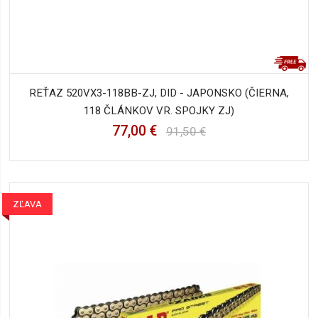
REŤAZ 520VX3-118BB-ZJ, DID - JAPONSKO (ČIERNA,
118 ČLÁNKOV VR. SPOJKY ZJ)
77,00 €
91,50 €
ZĽAVA