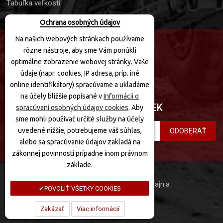
Tabuľka veľkostí
Ochrana osobných údajov
Na našich webových stránkach používame
rôzne nástroje, aby sme Vám ponúkli
SLEDUJTE NÁS
optimálne zobrazenie webovej stránky. Vaše
údaje (napr. cookies, IP adresa, príp. iné
online identifikátory) spracúvame a ukladáme
na účely bližšie popísané v
Informácii o
PRIHLÁSIŤ SA K ODBERU NOVINIEK
spracúvaní osobných údajov cookies
. Aby
sme mohli používať určité služby na účely
uvedené nižšie, potrebujeme váš súhlas,
ODOBERAŤ
alebo sa spracúvanie údajov zakladá na
zákonnej povinnosti prípadne inom právnom
základe.
MotoQuad © 2020 Všetky práva vyhradené. Dizajn a
POVOLIŤ VŠETKY COOKIES
programovanie:
Zakázať
Viac informácií