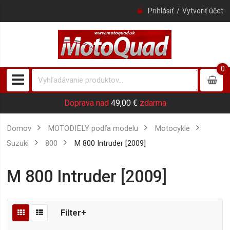
Prihlásiť
Vytvoriť účet
0
0
item
Doprava nad
49,00 €
zdarma
Domov
MOTODIELY podľa modelu
Motocykle
Suzuki
800
M 800 Intruder [2009]
M 800 Intruder [2009]
Filter+