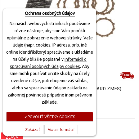
Ochrana osobných údajov
Na našich webových stránkach používame
rôzne nástroje, aby sme Vám ponúkli
optimálne zobrazenie webovej stránky. Vaše
údaje (napr. cookies, IP adresa, príp. iné
online identifikátory) spracúvame a ukladáme
na účely bližšie popísané v
Informácii o
spracúvaní osobných údajov cookies
. Aby
sme mohli používať určité služby na účely
uvedené nižšie, potrebujeme váš súhlas,
alebo sa spracúvanie údajov zakladá na
SADA SPOJKOVÝCH LAMIEL (ŠTANDARD ZMES)
zákonnej povinnosti prípadne inom právnom
NEWFREN (7 KS)
základe.
71,20 €
POVOLIŤ VŠETKY COOKIES
Zakázať
Viac informácií
ZĽAVA