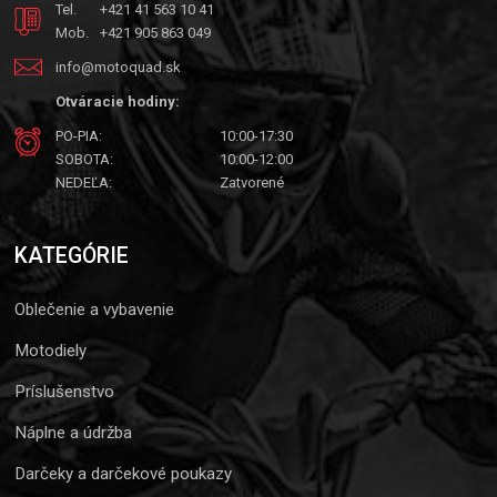
Tel.
+421 41 563 10 41
Mob.
+421 905 863 049
info@motoquad.sk
Otváracie hodiny:
PO-PIA:
10:00-17:30
SOBOTA:
10:00-12:00
NEDEĽA:
Zatvorené
KATEGÓRIE
Oblečenie a vybavenie
Motodiely
Príslušenstvo
Náplne a údržba
Darčeky a darčekové poukazy