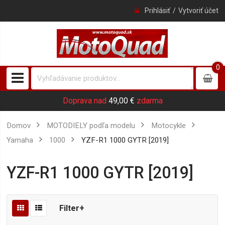
Prihlásiť
Vytvoriť účet
0
0
item
Doprava nad
49,00 €
zdarma
Domov
MOTODIELY podľa modelu
Motocykle
Yamaha
1000
YZF-R1 1000 GYTR [2019]
YZF-R1 1000 GYTR [2019]
Filter+