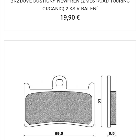
BRZDOVÉ DOŠTIČKY, NEWFREN (ZMES ROAD TOURING
ORGANIC) 2 KS V BALENÍ
19,90 €