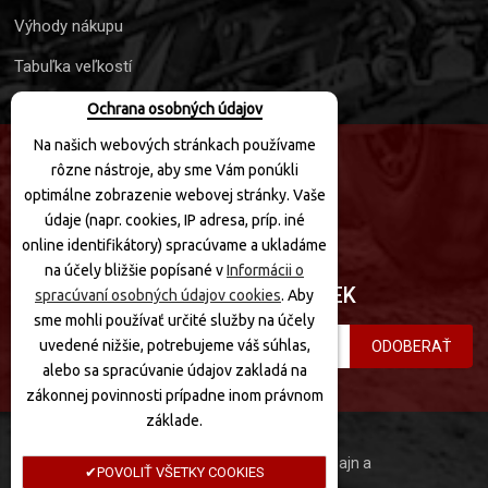
Výhody nákupu
Tabuľka veľkostí
Ochrana osobných údajov
Na našich webových stránkach používame
rôzne nástroje, aby sme Vám ponúkli
SLEDUJTE NÁS
optimálne zobrazenie webovej stránky. Vaše
údaje (napr. cookies, IP adresa, príp. iné
online identifikátory) spracúvame a ukladáme
na účely bližšie popísané v
Informácii o
PRIHLÁSIŤ SA K ODBERU NOVINIEK
spracúvaní osobných údajov cookies
. Aby
sme mohli používať určité služby na účely
uvedené nižšie, potrebujeme váš súhlas,
ODOBERAŤ
alebo sa spracúvanie údajov zakladá na
zákonnej povinnosti prípadne inom právnom
základe.
MotoQuad © 2020 Všetky práva vyhradené. Dizajn a
POVOLIŤ VŠETKY COOKIES
programovanie: