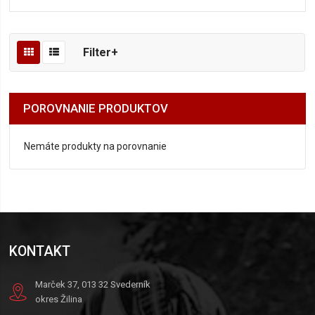
Filter+
POROVNANIE PRODUKTOV
Nemáte produkty na porovnanie
KONTAKT
Marček 37, 013 32 Svederník
okres Žilina