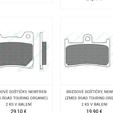
OVÉ DOŠTIČKY, NEWFREN
BRZDOVÉ DOŠTIČKY, NE
S ROAD TOURING ORGANIC)
(ZMES ROAD TOURING ORG
2 KS V BALENÍ
2 KS V BALENÍ
29,10 €
19,90 €