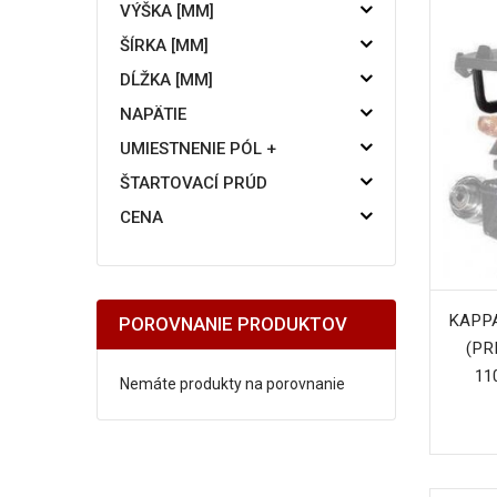
VÝŠKA [MM]
ŠÍRKA [MM]
DĹŽKA [MM]
NAPÄTIE
UMIESTNENIE PÓL +
ŠTARTOVACÍ PRÚD
CENA
KAPPA
POROVNANIE PRODUKTOV
(PR
11
Nemáte produkty na porovnanie