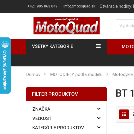
Otváracie hodiny:
+421 905 863 049
info@motoquad.sk
VŠETKY KATEGÓRIE
MOTO
Domov
MOTODIELY podľa modelu
Motocykle
BT
FILTER PRODUKTOV
ZNAČKA
VEĽKOSŤ
KATEGÓRIE PRODUKTOV