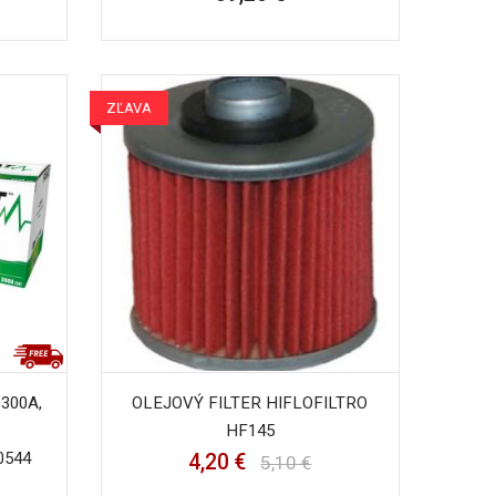
ZĽAVA
 300A,
OLEJOVÝ FILTER HIFLOFILTRO
HF145
0544
4,20 €
5,10 €