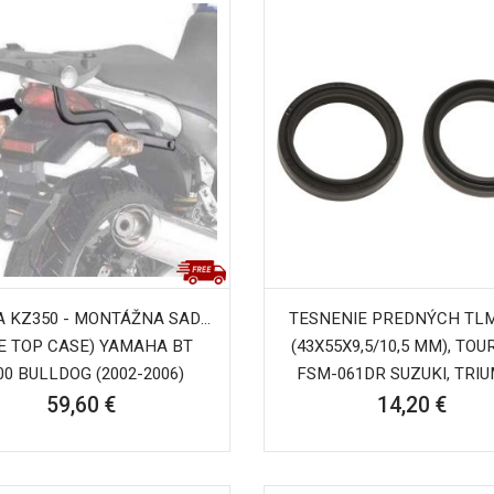
 KZ350 - MONTÁŽNA SADA
TESNENIE PREDNÝCH TL
E TOP CASE) YAMAHA BT
(43X55X9,5/10,5 MM), TO
00 BULLDOG (2002-2006)
FSM-061DR SUZUKI, TRI
59,60 €
14,20 €