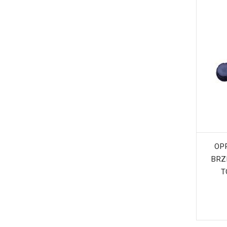
OP
BRZ
T