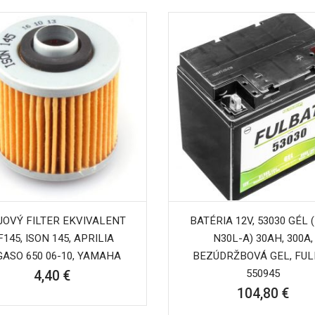
JOVÝ FILTER EKVIVALENT
BATÉRIA 12V, 53030 GÉL 
F145, ISON 145, APRILIA
N30L-A) 30AH, 300A,
GASO 650 06-10, YAMAHA
BEZÚDRŽBOVÁ GEL, FUL
550945
4,40 €
104,80 €