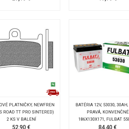
OVÉ PLATNIČKY, NEWFREN
BATÉRIA 12V, 53030, 30AH,
S ROAD TT PRO SINTERED)
PRAVÁ, KONVENČNÉ
2 KS V BALENÍ
186X130X171, FULBAT 55
52,90 €
84,40 €