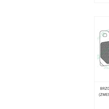
BRZD
(ZME