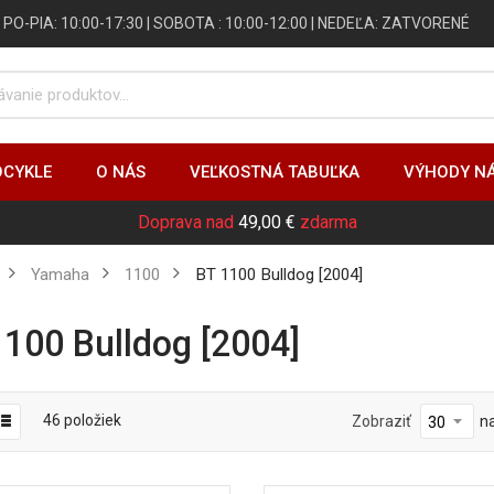
 | PO-PIA: 10:00-17:30 | SOBOTA : 10:00-12:00 | NEDEĽA: ZATVORENÉ
CYKLE
O NÁS
VEĽKOSTNÁ TABUĽKA
VÝHODY N
Doprava nad
49,00 €
zdarma
Yamaha
1100
BT 1100 Bulldog [2004]
 1100 Bulldog [2004]
46
položiek
Zobraziť
n