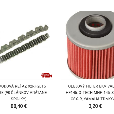
VODOVÁ REŤAZ 92RH2015,
OLEJOVÝ FILTER EKVIVA
E (98 ČLÁNKOV VRÁTANE
HF145, Q-TECH MHF-145, 
SPOJKY)
GSX-R, YAMAHA TDM/XVS
88,40 €
3,20 €