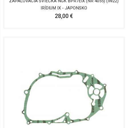
ZAPAĽOVACIA SVIEČKA NGK BPR7EIX (NR 4055) (IW22)
IRÍDIUM IX - JAPONSKO
28,00 €