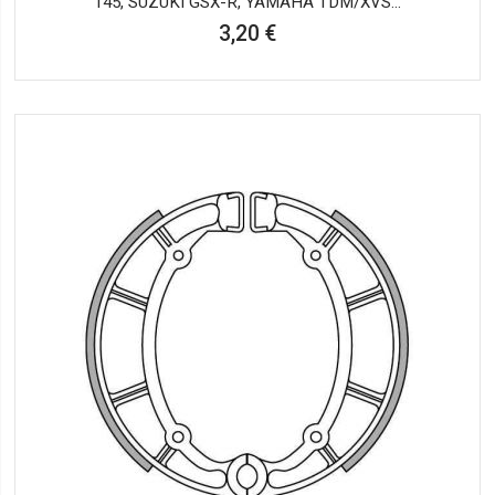
145, SUZUKI GSX-R, YAMAHA TDM/XVS...
3,20 €