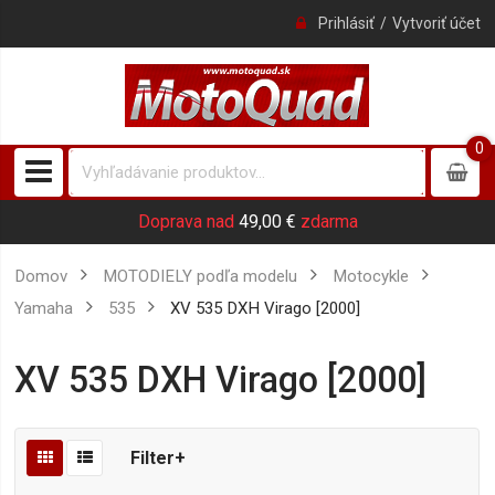
Prihlásiť
Vytvoriť účet
0
0
item
Doprava nad
49,00 €
zdarma
Domov
MOTODIELY podľa modelu
Motocykle
Yamaha
535
XV 535 DXH Virago [2000]
XV 535 DXH Virago [2000]
Filter+