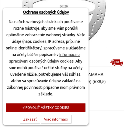
Ochrana osobných údajov
Na našich webových stránkach používame
rôzne nástroje, aby sme Vám ponúkli
optimálne zobrazenie webovej stránky. Vaše
údaje (napr. cookies, IP adresa, príp. iné
online identifikátory) spracúvame a ukladáme
na účely bližšie popísané v
Informácii o
spracúvaní osobných údajov cookies
. Aby
sme mohli používať určité služby na účely
NG BRZDOVÝ KOTÚČ PREDNÝ, YAMAHA
uvedené nižšie, potrebujeme váš súhlas,
alebo sa spracúvanie údajov zakladá na
FJR/BT/FZS/TDM/XJR (298X132X5) (6X8,5)
zákonnej povinnosti prípadne inom právnom
100,00 €
základe.
POVOLIŤ VŠETKY COOKIES
Zakázať
Viac informácií