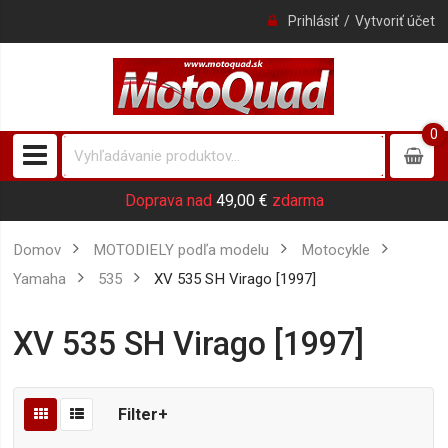
Prihlásiť
Vytvoriť účet
0
0
item
Doprava nad
49,00 €
zdarma
Domov
MOTODIELY podľa modelu
Motocykle
Yamaha
535
XV 535 SH Virago [1997]
XV 535 SH Virago [1997]
Filter+