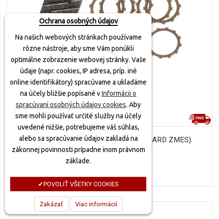
Ochrana osobných údajov
Na našich webových stránkach používame
rôzne nástroje, aby sme Vám ponúkli
optimálne zobrazenie webovej stránky. Vaše
údaje (napr. cookies, IP adresa, príp. iné
online identifikátory) spracúvame a ukladáme
na účely bližšie popísané v
Informácii o
spracúvaní osobných údajov cookies
. Aby
sme mohli používať určité služby na účely
uvedené nižšie, potrebujeme váš súhlas,
alebo sa spracúvanie údajov zakladá na
SADA SPOJKOVÝCH LAMIEL (ŠTANDARD ZMES)
zákonnej povinnosti prípadne inom právnom
NEWFREN (6 KS)
základe.
66,70 €
POVOLIŤ VŠETKY COOKIES
Zakázať
Viac informácií