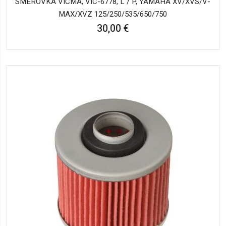
SMEROVKA VICMA, VIC-6778, L / P, YAMAHA XV/XVS/V-
MAX/XVZ 125/250/535/650/750
30,00 €