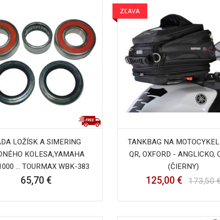
ZĽAVA
DA LOŽÍSK A SIMERING
TANKBAG NA MOTOCYKEL
DNÉHO KOLESA,YAMAHA
QR, OXFORD - ANGLICKO, 
1000 ... TOURMAX WBK-383
(ČIERNY)
65,70 €
125,00 €
173,50 