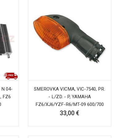
N 04-
SMEROVKA VICMA, VIC-7540, PR.
, FZ6
- L/ZD. - P, YAMAHA
0
FZ6/XJ6/YZF-R6/MT-09 600/700
33,00 €