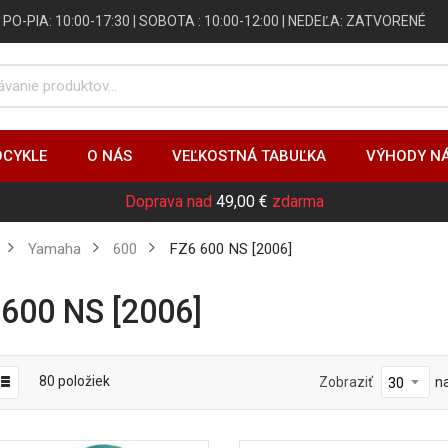
 | PO-PIA: 10:00-17:30 | SOBOTA : 10:00-12:00 | NEDEĽA: ZATVORENÉ
CYKLE
O NÁS
VEĽKOSTNÁ TABUĽKA
VÝHODY N
Doprava nad
49,00 €
zdarma
Yamaha
600
FZ6 600 NS [2006]
 600 NS [2006]
80
položiek
Zobraziť
n