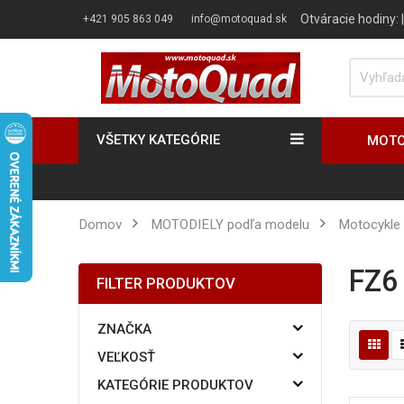
Otváracie hodiny:
+421 905 863 049
info@motoquad.sk
VŠETKY KATEGÓRIE
MOTO
Domov
MOTODIELY podľa modelu
Motocykle
FZ6
FILTER PRODUKTOV
ZNAČKA
VEĽKOSŤ
KATEGÓRIE PRODUKTOV