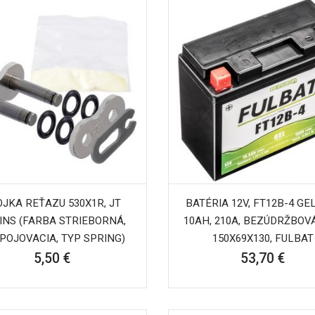
OJKA REŤAZU 530X1R, JT
BATÉRIA 12V, FT12B-4 GEL,
INS (FARBA STRIEBORNÁ,
10AH, 210A, BEZÚDRŽBOVÁ
POJOVACIA, TYP SPRING)
150X69X130, FULBAT
5,50 €
53,70 €