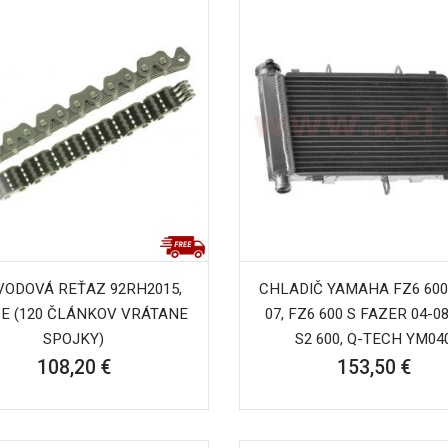
VODOVÁ REŤAZ 92RH2015,
CHLADIČ YAMAHA FZ6 600 
E (120 ČLÁNKOV VRÁTANE
07, FZ6 600 S FAZER 04-08
SPOJKY)
S2 600, Q-TECH YM04
108,20 €
153,50 €