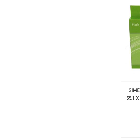
SIME
55,1 