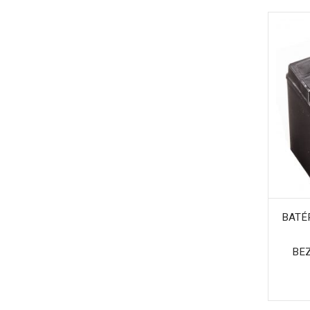
BATÉR
BE