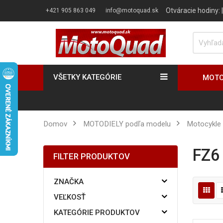
Otváracie hodiny:
+421 905 863 049
info@motoquad.sk
VŠETKY KATEGÓRIE
MOTO
Domov
MOTODIELY podľa modelu
Motocykle
FZ
FILTER PRODUKTOV
ZNAČKA
VEĽKOSŤ
KATEGÓRIE PRODUKTOV