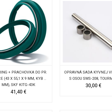
RING + PRACHOVKA DO PR.
OPRAVNÁ SADA KYVNEJ VI
E (43 X 55,1 X 9 MM, KYB 43
S OSOU SWS-208, TOUR
MM), SKF KITG-43K
30,00 €
41,40 €