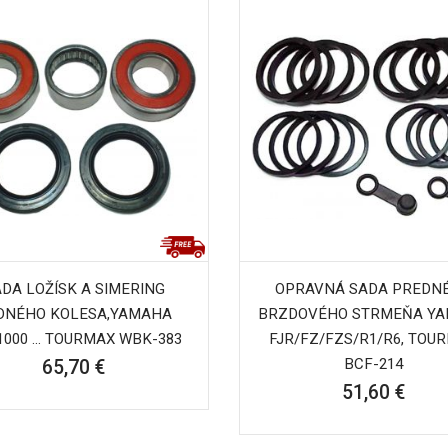
DA LOŽÍSK A SIMERING
OPRAVNÁ SADA PREDN
DNÉHO KOLESA,YAMAHA
BRZDOVÉHO STRMEŇA Y
1000 ... TOURMAX WBK-383
FJR/FZ/FZS/R1/R6, TOU
BCF-214
65,70 €
51,60 €