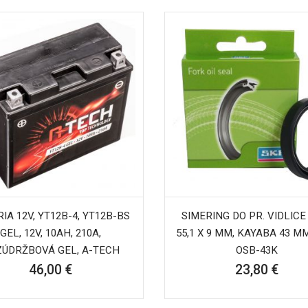
IA 12V, YT12B-4, YT12B-BS
SIMERING DO PR. VIDLICE 
GEL, 12V, 10AH, 210A,
55,1 X 9 MM, KAYABA 43 MM
ZÚDRŽBOVÁ GEL, A-TECH
OSB-43K
46,00 €
23,80 €