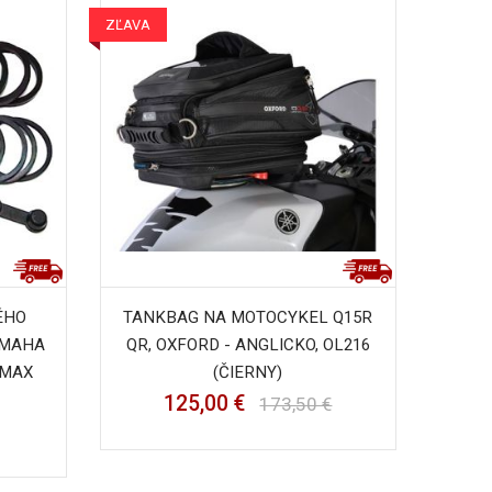
ZĽAVA
ÉHO
TANKBAG NA MOTOCYKEL Q15R
AMAHA
QR, OXFORD - ANGLICKO, OL216
RMAX
(ČIERNY)
125,00 €
173,50 €