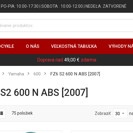
 | PO-PIA: 10:00-17:30 | SOBOTA : 10:00-12:00 | NEDEĽA: ZATVORENÉ
CYKLE
O NÁS
VEĽKOSTNÁ TABUĽKA
VÝHODY N
Doprava nad
49,00 €
zdarma
Yamaha
600
FZ6 S2 600 N ABS [2007]
6 S2 600 N ABS [2007]
75
položiek
Zobraziť
n