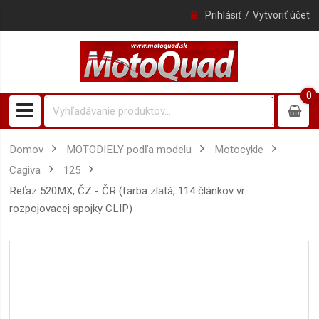
Prihlásiť
Vytvoriť účet
0
0
item
Domov
MOTODIELY podľa modelu
Motocykle
Cagiva
125
reťaz 520MX, ČZ - ČR (farba zlatá, 114 článkov vr.
rozpojovacej spojky CLIP)