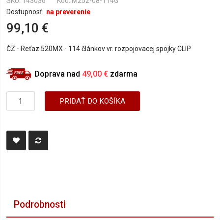
SKU
143036
Kód: M252-08-114G
Dostupnosť:
na preverenie
99,10 €
ČZ - Reťaz 520MX - 114 článkov vr. rozpojovacej spojky CLIP
Doprava nad
49,00 €
zdarma
PRIDAŤ DO KOŠÍKA
Podrobnosti