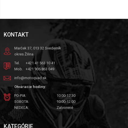
KONTAKT
Marček 37, 013 32 Svederník
okres Žilina
Tel.
+421 41 563 10 41
Mob.
+421 905 863 049
info@motoquad.sk
Otváracie hodiny:
PO-PIA:
10:00-17:30
SOBOTA:
10:00-12:00
NEDEĽA:
Zatvorené
KATEGÓRIE