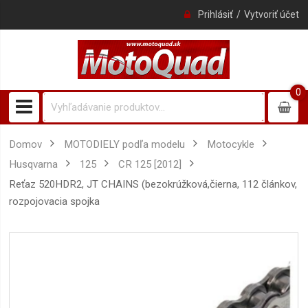
Prihlásiť
Vytvoriť účet
0
0
item
Domov
MOTODIELY podľa modelu
Motocykle
Husqvarna
125
CR 125 [2012]
reťaz 520HDR2, JT CHAINS (bezokrúžková,čierna, 112 článkov,
rozpojovacia spojka