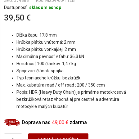
SKU
374888
Kód: M254-06-112B
Dostupnosť:
skladom eshop
39,50 €
Dĺžka čapu: 17,8 mm
Hrúbka plátku vnútorná: 2 mm
Hrúbka plátku vonkajšej: 2 mm
Maximálna pevnosť v ťahu: 36,3 kN
Hmotnosť 100 článkov: 1,47 kg
Spojovací článok: spojka
Typ tesniaceho krúžku: bezkrúžk
Max. kubatúra road / off road : 200 / 350 ccm
Popis: HDR (Heavy Duty Chain) je primárne motokrosová
bezkrúžková reťaz vhodná aj pre cestné a adventúra
motocykle malých kubatúr
Doprava nad
49,00 €
zdarma