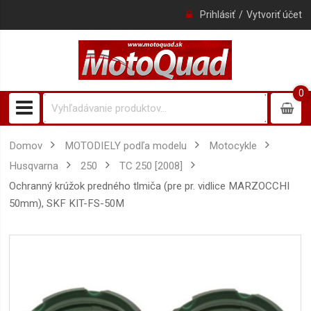
Prihlásiť
Vytvoriť účet
0
0
item
Domov
MOTODIELY podľa modelu
Motocykle
Husqvarna
250
TC 250 [2008]
ochranný krúžok predného tlmiča (pre pr. vidlice MARZOCCHI
50mm), SKF KIT-FS-50M