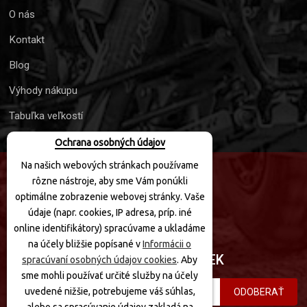
O nás
Kontakt
Blog
Výhody nákupu
Tabuľka veľkostí
Ochrana osobných údajov
Na našich webových stránkach používame
rôzne nástroje, aby sme Vám ponúkli
SLEDUJTE NÁS
optimálne zobrazenie webovej stránky. Vaše
údaje (napr. cookies, IP adresa, príp. iné
online identifikátory) spracúvame a ukladáme
na účely bližšie popísané v
Informácii o
PRIHLÁSIŤ SA K ODBERU NOVINIEK
spracúvaní osobných údajov cookies
. Aby
sme mohli používať určité služby na účely
uvedené nižšie, potrebujeme váš súhlas,
ODOBERAŤ