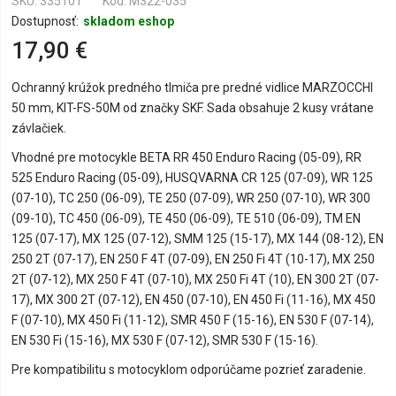
SKU
335101
Kód: M322-035
Dostupnosť:
skladom eshop
17,90 €
Ochranný krúžok predného tlmiča pre predné vidlice MARZOCCHI
50 mm, KIT-FS-50M od značky SKF. Sada obsahuje 2 kusy vrátane
závlačiek.
Vhodné pre motocykle BETA RR 450 Enduro Racing (05-09), RR
525 Enduro Racing (05-09), HUSQVARNA CR 125 (07-09), WR 125
(07-10), TC 250 (06-09), TE 250 (07-09), WR 250 (07-10), WR 300
(09-10), TC 450 (06-09), TE 450 (06-09), TE 510 (06-09), TM EN
125 (07-17), MX 125 (07-12), SMM 125 (15-17), MX 144 (08-12), EN
250 2T (07-17), EN 250 F 4T (07-09), EN 250 Fi 4T (10-17), MX 250
2T (07-12), MX 250 F 4T (07-10), MX 250 Fi 4T (10), EN 300 2T (07-
17), MX 300 2T (07-12), EN 450 (07-10), EN 450 Fi (11-16), MX 450
F (07-10), MX 450 Fi (11-12), SMR 450 F (15-16), EN 530 F (07-14),
EN 530 Fi (15-16), MX 530 F (07-12), SMR 530 F (15-16).
Pre kompatibilitu s motocyklom odporúčame pozrieť zaradenie.