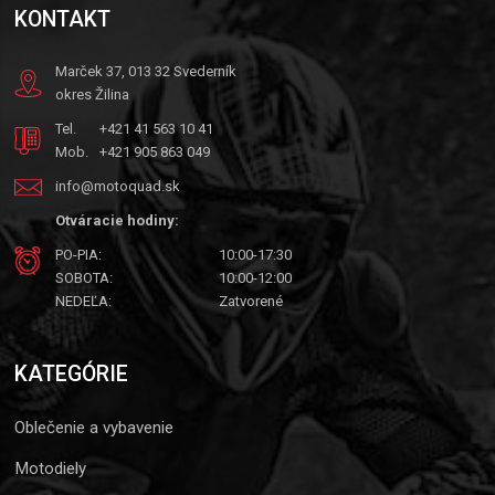
KONTAKT
Marček 37, 013 32 Svederník
okres Žilina
Tel.
+421 41 563 10 41
Mob.
+421 905 863 049
info@motoquad.sk
Otváracie hodiny:
PO-PIA:
10:00-17:30
SOBOTA:
10:00-12:00
NEDEĽA:
Zatvorené
KATEGÓRIE
Oblečenie a vybavenie
Motodiely