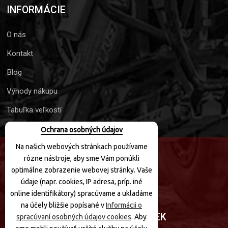
INFORMÁCIE
O nás
Kontakt
Blog
Výhody nákupu
Tabuľka veľkostí
Ochrana osobných údajov
Na našich webových stránkach používame
rôzne nástroje, aby sme Vám ponúkli
SLEDUJTE NÁS
optimálne zobrazenie webovej stránky. Vaše
údaje (napr. cookies, IP adresa, príp. iné
online identifikátory) spracúvame a ukladáme
na účely bližšie popísané v
Informácii o
PRIHLÁSIŤ SA K ODBERU NOVINIEK
spracúvaní osobných údajov cookies
. Aby