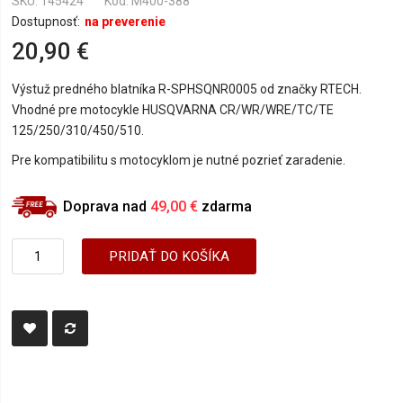
SKU
145424
Kód: M400-388
Dostupnosť:
na preverenie
20,90 €
Výstuž predného blatníka R-SPHSQNR0005 od značky RTECH.
Vhodné pre motocykle HUSQVARNA CR/WR/WRE/TC/TE
125/250/310/450/510.
Pre kompatibilitu s motocyklom je nutné pozrieť zaradenie.
Doprava nad
49,00 €
zdarma
PRIDAŤ DO KOŠÍKA