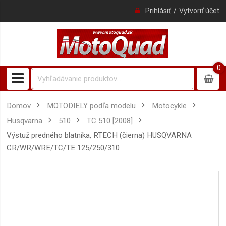
Prihlásiť
Vytvoriť účet
0
0
item
Domov
MOTODIELY podľa modelu
Motocykle
Husqvarna
510
TC 510 [2008]
výstuž predného blatníka, RTECH (čierna) HUSQVARNA
CR/WR/WRE/TC/TE 125/250/310