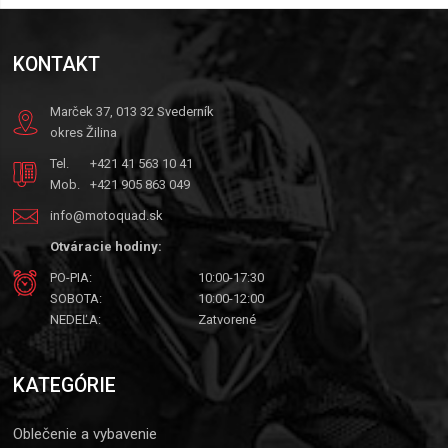
KONTAKT
Marček 37, 013 32 Svederník
okres Žilina
Tel.
+421 41 563 10 41
Mob.
+421 905 863 049
info@motoquad.sk
Otváracie hodiny:
PO-PIA:
10:00-17:30
SOBOTA:
10:00-12:00
NEDEĽA:
Zatvorené
KATEGÓRIE
Oblečenie a vybavenie