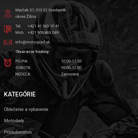
Marček 37, 013 32 Svederník
okres Žilina
Tel.
+421 41 563 10 41
Mob.
+421 905 863 049
info@motoquad.sk
Otváracie hodiny:
PO-PIA:
10:00-17:30
SOBOTA:
10:00-12:00
NEDEĽA:
Zatvorené
KATEGÓRIE
Oblečenie a vybavenie
Motodiely
Príslušenstvo