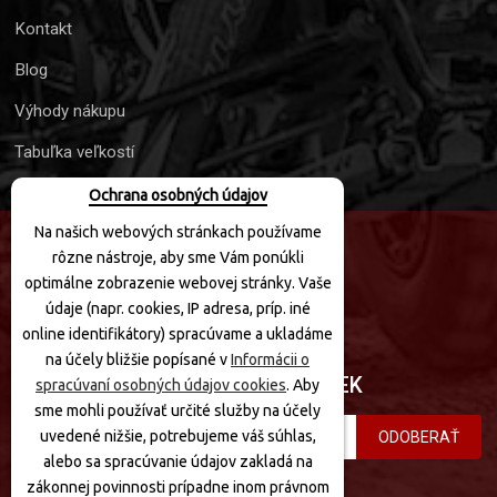
Kontakt
Blog
Výhody nákupu
Tabuľka veľkostí
Ochrana osobných údajov
Na našich webových stránkach používame
rôzne nástroje, aby sme Vám ponúkli
SLEDUJTE NÁS
optimálne zobrazenie webovej stránky. Vaše
údaje (napr. cookies, IP adresa, príp. iné
online identifikátory) spracúvame a ukladáme
na účely bližšie popísané v
Informácii o
PRIHLÁSIŤ SA K ODBERU NOVINIEK
spracúvaní osobných údajov cookies
. Aby
sme mohli používať určité služby na účely
uvedené nižšie, potrebujeme váš súhlas,
ODOBERAŤ
alebo sa spracúvanie údajov zakladá na
zákonnej povinnosti prípadne inom právnom