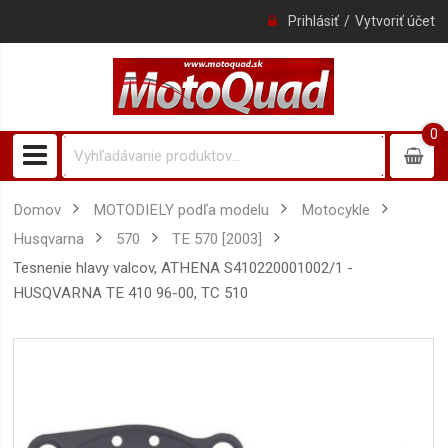
Prihlásiť
Vytvoriť účet
0
0
item
Domov
MOTODIELY podľa modelu
Motocykle
Husqvarna
570
TE 570 [2003]
tesnenie hlavy valcov, ATHENA S410220001002/1 -
HUSQVARNA TE 410 96-00, TC 510