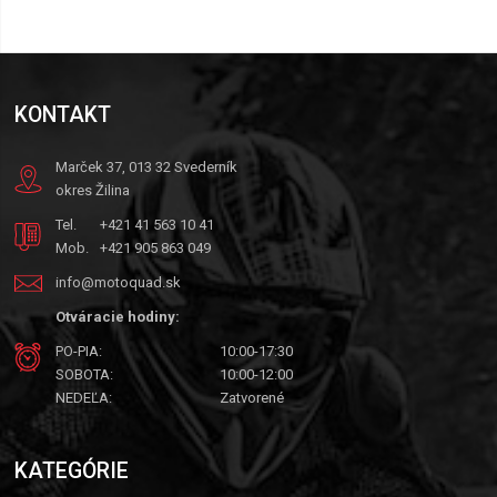
KONTAKT
Marček 37, 013 32 Svederník
okres Žilina
Tel.
+421 41 563 10 41
Mob.
+421 905 863 049
info@motoquad.sk
Otváracie hodiny:
PO-PIA:
10:00-17:30
SOBOTA:
10:00-12:00
NEDEĽA:
Zatvorené
KATEGÓRIE