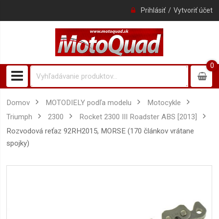
Prihlásiť
Vytvoriť účet
0
0
item
Domov
MOTODIELY podľa modelu
Motocykle
Triumph
2300
Rocket 2300 III Roadster ABS [2013]
rozvodová reťaz 92RH2015, MORSE (170 článkov vrátane
spojky)