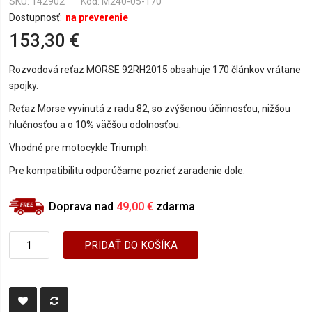
SKU
142902
Kód: M240-05-170
Dostupnosť:
na preverenie
153,30 €
Rozvodová reťaz MORSE 92RH2015 obsahuje 170 článkov vrátane
spojky.
Reťaz Morse vyvinutá z radu 82, so zvýšenou účinnosťou, nižšou
hlučnosťou a o 10% väčšou odolnosťou.
Vhodné pre motocykle Triumph.
Pre kompatibilitu odporúčame pozrieť zaradenie dole.
Doprava nad
49,00 €
zdarma
PRIDAŤ DO KOŠÍKA