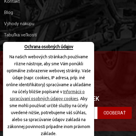
Kontakt
Blog
Výhody nákupu
Tabuľka veľkostí
Ochrana osobných údajov
Na našich webových stránkach používame
rôzne nástroje, aby sme Vám ponúkli
SLEDUJTE NÁS
optimálne zobrazenie webovej stránky. Vaše
údaje (napr. cookies, IP adresa, príp. iné
online identifikátory) spracúvame a ukladáme
na účely bližšie popísané v
Informácii o
PRIHLÁSIŤ SA K ODBERU NOVINIEK
spracúvaní osobných údajov cookies
. Aby
sme mohli používať určité služby na účely
uvedené nižšie, potrebujeme váš súhlas,
ODOBERAŤ
alebo sa spracúvanie údajov zakladá na
zákonnej povinnosti prípadne inom právnom
základe.