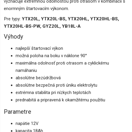
vyznačuje extrémnou odolnosťou proti otrasom v kombinácii s
enormným štartovacím výkonom.
Pre typy:
YTX20L, YTX20L-BS, YTX20HL, YTX20HL-BS,
YTX20HL-BS-PW, GYZ20L, YB18L-A
Výhody
najlepší štartovací výkon
možná poloha na boku v náklone 90°
maximálna odolnosť proti otrasom a cyklickému
namáhaniu
absolútne bezúdržbová
absolútne bezpečná proti úniku elektrolytu
extrémna stabilita pri nízkych teplotách
prednabitá a pripravená k okamžitému použitiu
Parametre
napätie 12V
kapacita 18Ah