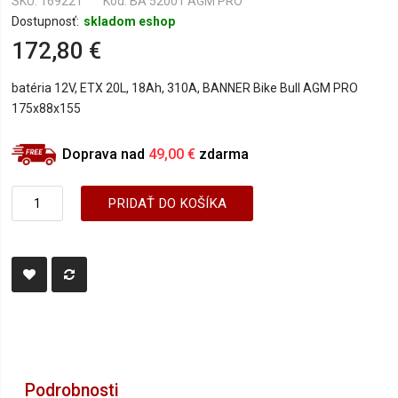
SKU
169221
Kód: BA 52001 AGM PRO
Dostupnosť:
skladom eshop
172,80 €
batéria 12V, ETX 20L, 18Ah, 310A, BANNER Bike Bull AGM PRO
175x88x155
Doprava nad
49,00 €
zdarma
PRIDAŤ DO KOŠÍKA
Podrobnosti