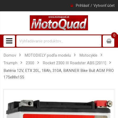
Prihlásiť
Vytvoriť účet
0
0
item
Domov
MOTODIELY podľa modelu
Motocykle
Triumph
2300
Rocket 2300 III Roadster ABS [2011]
batéria 12V, ETX 20L, 18Ah, 310A, BANNER Bike Bull AGM PRO
175x88x155