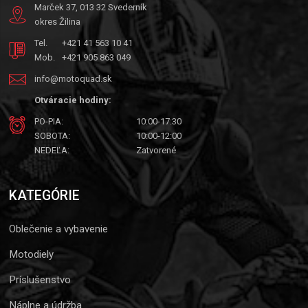
Marček 37, 013 32 Svederník
okres Žilina
Tel.
+421 41 563 10 41
Mob.
+421 905 863 049
info@motoquad.sk
Otváracie hodiny:
PO-PIA:
10:00-17:30
SOBOTA:
10:00-12:00
NEDEĽA:
Zatvorené
KATEGÓRIE
Oblečenie a vybavenie
Motodiely
Príslušenstvo
Náplne a údržba