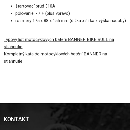
štartovací prúd 310A
pólovanie: - / + (plus vpravo)
rozmery 175 x 88 x 155 mm (dĺžka x šírka x výška nádoby)
Typový list motocyklových batérií BANNER BIKE BULL na
stiahnutie
Kompletný katalóg motocyklových batérií BANNER na
stiahnutie
KONTAKT