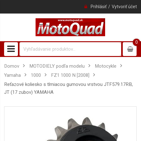
Prihlásiť
Vytvoriť účet
0
0
item
Domov
MOTODIELY podľa modelu
Motocykle
Yamaha
1000
FZ1 1000 N [2008]
reťazové koliesko s tlmiacou gumovou vrstvou JTF579.17RB,
JT (17 zubov) YAMAHA