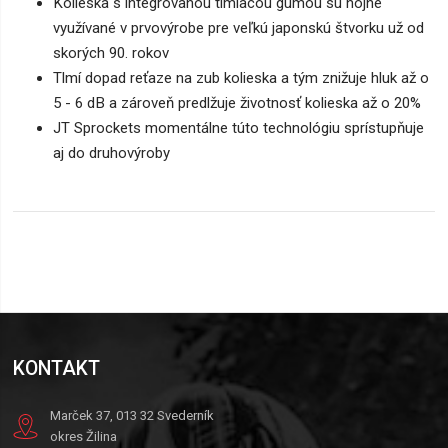
Kolieska s integrovanou tlmiacou gumou sú hojne
využívané v prvovýrobe pre veľkú japonskú štvorku už od
skorých 90. rokov
Tlmí dopad reťaze na zub kolieska a tým znižuje hluk až o
5 - 6 dB a zároveň predlžuje životnosť kolieska až o 20%
JT Sprockets momentálne túto technológiu sprístupňuje
aj do druhovýroby
KONTAKT
Marček 37, 013 32 Svederník
okres Žilina