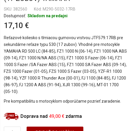
SKU
382560
Kód: M290-5032-17RB
Dostupnosť:
Skladom na predajni
17,10 €
Reťazové koliesko s tlmiacou gumovou vrstvou JTF579.17RB pre
sekundárne reťaze typu 530 (17 zubov). Vhodné pre motocykle
YAMAHA RD 500 LC (84-85), FZ1 1000 N (06-14), FZ1 1000 NA ABS
(09-14), FZ1 1000 N/NA ABS (15), FZ1 1000 S Fazer (06-14), FZ1
1000 S Fazer /SA Fazer ABS (15), FZ1 1000 SA Fazer ABS (09-14),
FZS 1000 Fazer (01-05), FZS 1000 S Fazer (03-05), YZF-R1 1000
(98-14), YZF 1000 R Thunder Ace (00-01), FJ 1100 (84-85), FJ 1200
(86-97), FJ 1200 A ABS (91-94), XJR 1300 (99-16), MT-01 1700
(05-10).
Pre kompatibilitu s motocyklom odporúčame pozrieť zaradenie.
Doprava nad
49,00 €
zdarma