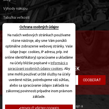
Výhody nákupu
Tabuľka veľkostí
Ochrana osobných údajov
Na našich webových stránkach používame
rôzne nástroje, aby sme Vám ponúkli
SLEDUJTE NÁS
optimálne zobrazenie webovej stránky. Vaše
údaje (napr. cookies, IP adresa, príp. iné
online identifikátory) spracúvame a ukladáme
na účely bližšie popísané v
Informácii o
PRIHLÁSIŤ SA K ODBERU NOVINIEK
spracúvaní osobných údajov cookies
. Aby
sme mohli používať určité služby na účely
uvedené nižšie, potrebujeme váš súhlas,
ODOBERAŤ
alebo sa spracúvanie údajov zakladá na
zákonnej povinnosti prípadne inom právnom
základe.
MotoQuad © 2020 Všetky práva vyhradené. Dizajn a
POVOLIŤ VŠETKY COOKIES