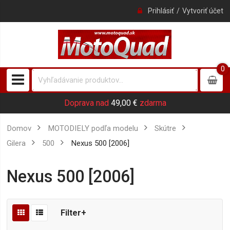
Prihlásiť
Vytvoriť účet
0
0
item
Doprava nad
49,00 €
zdarma
Domov
MOTODIELY podľa modelu
Skútre
Gilera
500
Nexus 500 [2006]
Nexus 500 [2006]
Filter+