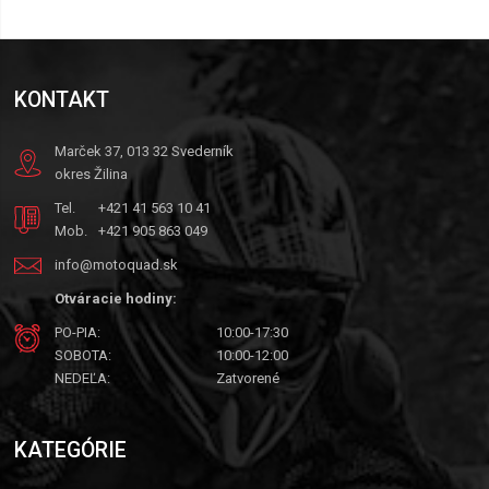
KONTAKT
Marček 37, 013 32 Svederník
okres Žilina
Tel.
+421 41 563 10 41
Mob.
+421 905 863 049
info@motoquad.sk
Otváracie hodiny:
PO-PIA:
10:00-17:30
SOBOTA:
10:00-12:00
NEDEĽA:
Zatvorené
KATEGÓRIE