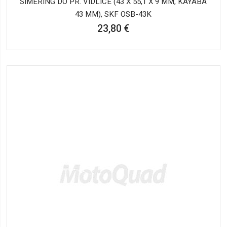
SIMERING DO PR. VIDLICE (43 X 55,1 X 9 MM, KAYABA
43 MM), SKF OSB-43K
23,80 €