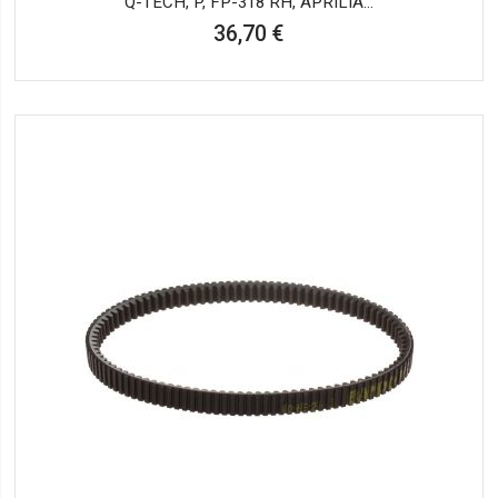
Q-TECH, P, FP-318 RH, APRILIA...
36,70 €