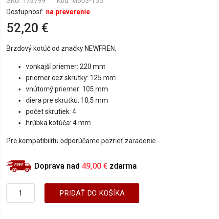
SKU
175799
Kód: M503-155
Dostupnosť:
na preverenie
52,20 €
Brzdový kotúč od značky NEWFREN.
vonkajší priemer: 220 mm
priemer cez skrutky: 125 mm
vnútorný priemer: 105 mm
diera pre skrutku: 10,5 mm
počet skrutiek: 4
hrúbka kotúča: 4 mm
Pre kompatibilitu odporúčame pozrieť zaradenie.
Doprava nad
49,00 €
zdarma
PRIDAŤ DO KOŠÍKA