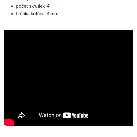
počet skrutiek: 4
hrúbka kotúča: 4 mm