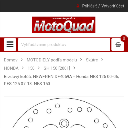
Prihlásiť
Vytvoriť účet
0
0
item
Domov
MOTODIELY podľa modelu
Skútre
HONDA
150
SH 150 [2001]
brzdový kotúč, NEWFREN DF4059A - Honda NES 125 00-06,
PES 125 07-13, NES 150