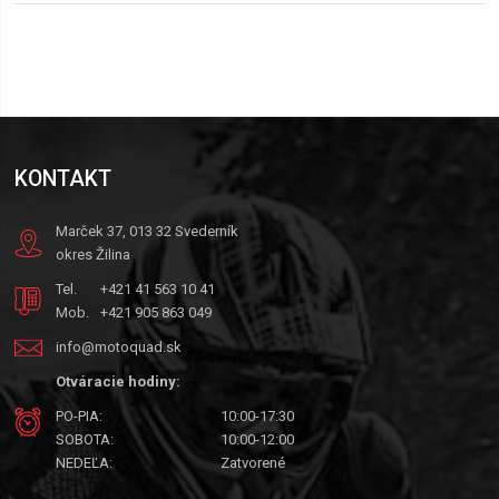
KONTAKT
Marček 37, 013 32 Svederník
okres Žilina
Tel.
+421 41 563 10 41
Mob.
+421 905 863 049
info@motoquad.sk
Otváracie hodiny:
PO-PIA:
10:00-17:30
SOBOTA:
10:00-12:00
NEDEĽA:
Zatvorené