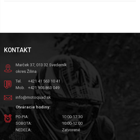
KONTAKT
Marček 37, 013 32 Svederník
okres Žilina
Tel.
+421 41 563 10 41
Mob.
+421 905 863 049
info@motoquad.sk
Otváracie hodiny:
PO-PIA:
10:00-17:30
SOBOTA:
10:00-12:00
NEDEĽA:
Zatvorené