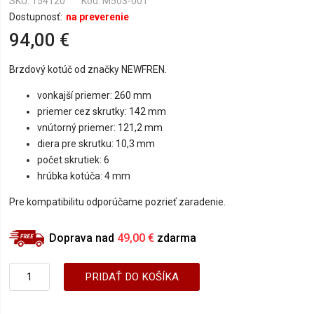
SKU
154120
Kód: M503-001
Dostupnosť:
na preverenie
94,00 €
Brzdový kotúč od značky NEWFREN.
vonkajší priemer: 260 mm
priemer cez skrutky: 142 mm
vnútorný priemer: 121,2 mm
diera pre skrutku: 10,3 mm
počet skrutiek: 6
hrúbka kotúča: 4 mm
Pre kompatibilitu odporúčame pozrieť zaradenie.
Doprava nad
49,00 €
zdarma
PRIDAŤ DO KOŠÍKA