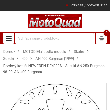
Prihlásiť
Vytvoriť účet
0
0
item
Domov
MOTODIELY podľa modelu
Skútre
Suzuki
400
AN 400 Burgman [1999]
brzdový kotúč, NEWFREN DF4022A - Suzuki AN 250 Burgman
98-99, AN 400 Burgman