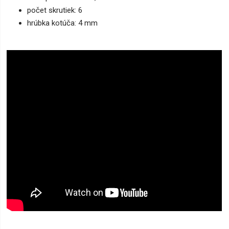
počet skrutiek: 6
hrúbka kotúča: 4 mm