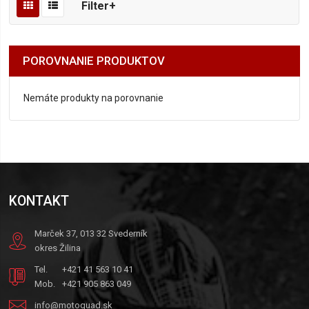
Filter+
POROVNANIE PRODUKTOV
Nemáte produkty na porovnanie
KONTAKT
Marček 37, 013 32 Svederník
okres Žilina
Tel.
+421 41 563 10 41
Mob.
+421 905 863 049
info@motoquad.sk