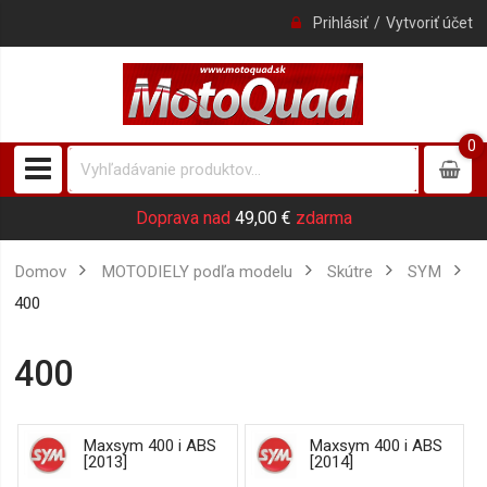
Prihlásiť
Vytvoriť účet
0
0
item
Doprava nad
49,00 €
zdarma
Domov
MOTODIELY podľa modelu
Skútre
SYM
400
400
Maxsym 400 i ABS
Maxsym 400 i ABS
[2013]
[2014]