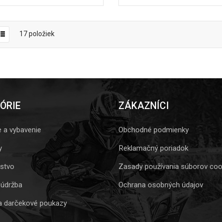
17
položiek
ÓRIE
ZÁKAZNÍCI
e a vybavenie
Obchodné podmienky
y
Reklamačný poriadok
nstvo
Zasady používania súborov coo
 údržba
Ochrana osobných údajov
a darčekové poukazy