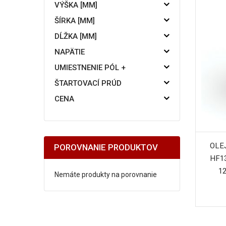
VÝŠKA [MM]
ŠÍRKA [MM]
DĹŽKA [MM]
NAPÄTIE
UMIESTNENIE PÓL +
ŠTARTOVACÍ PRÚD
CENA
OLE
POROVNANIE PRODUKTOV
HF13
12
Nemáte produkty na porovnanie