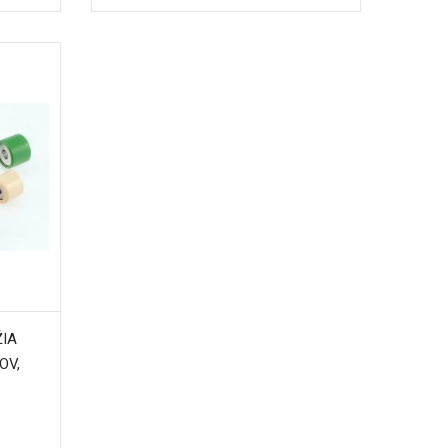
ŽIA
OV,