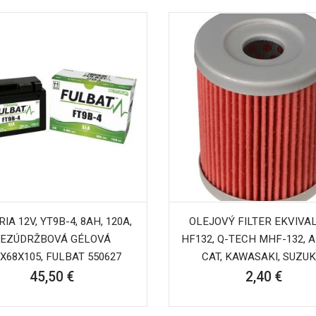
IA 12V, YT9B-4, 8AH, 120A,
OLEJOVÝ FILTER EKVIVA
EZÚDRŽBOVÁ GÉLOVÁ
HF132, Q-TECH MHF-132, 
X68X105, FULBAT 550627
CAT, KAWASAKI, SUZUKI.
45,50 €
2,40 €