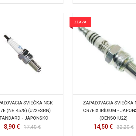
ZĽAVA
AĽOVACIA SVIEČKA NGK
ZAPAĽOVACIA SVIEČKA
7E (NR 4578) (U22ESRN)
CR7EIX IRÍDIUM - JAPO
TANDARD - JAPONSKO
(DENSO IU22)
8,90 €
14,50 €
17,40 €
32,20 €