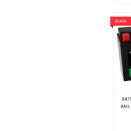
ZĽAVA
BATÉ
8AH,