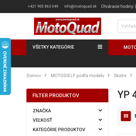
Otváracie hodiny:
+421 905 863 049
info@motoquad.sk
VŠETKY KATEGÓRIE
MOTO
Domov
MOTODIELY podľa modelu
Skútre
YP
FILTER PRODUKTOV
ZNAČKA
VEĽKOSŤ
KATEGÓRIE PRODUKTOV