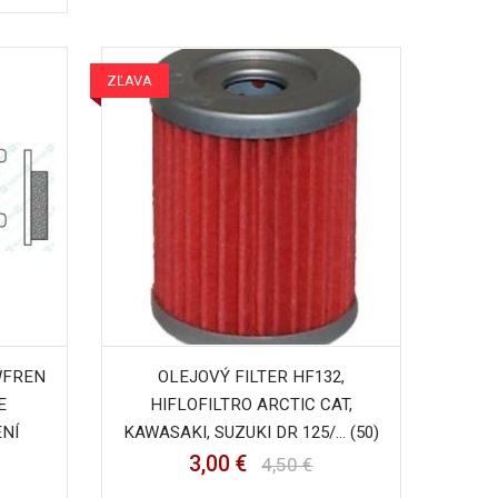
ZĽAVA
WFREN
OLEJOVÝ FILTER HF132,
E
HIFLOFILTRO ARCTIC CAT,
ENÍ
KAWASAKI, SUZUKI DR 125/... (50)
3,00 €
4,50 €