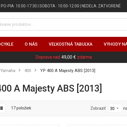
 | PO-PIA: 10:00-17:30 | SOBOTA : 10:00-12:00 | NEDEĽA: ZATVORENÉ
CYKLE
O NÁS
VEĽKOSTNÁ TABUĽKA
VÝHODY N
Doprava nad
49,00 €
zdarma
Yamaha
400
YP 400 A Majesty ABS [2013]
 400 A Majesty ABS [2013]
17
položiek
Zobraziť
n