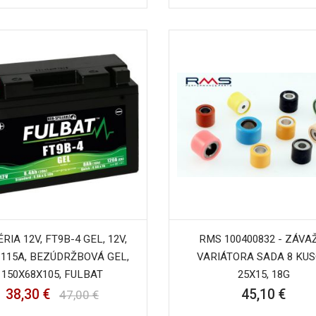
RIA 12V, FT9B-4 GEL, 12V,
RMS 100400832 - ZÁVA
 115A, BEZÚDRŽBOVÁ GEL,
VARIÁTORA SADA 8 KUS
150X68X105, FULBAT
25X15, 18G
38,30 €
45,10 €
47,00 €