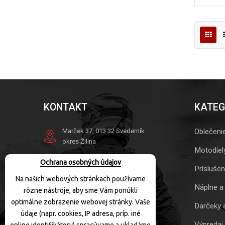
KONTAKT
KATEG
Marček 37, 013 32 Svederník
Oblečeni
okres Žilina
Motodiel
Tel.
+421 41 563 10 41
Ochrana osobných údajov
Mob.
+421 905 863 049
Prísluše
Na našich webových stránkach používame
info@motoquad.sk
Náplne a
rôzne nástroje, aby sme Vám ponúkli
Otváracie hodiny:
optimálne zobrazenie webovej stránky. Vaše
Darčeky 
údaje (napr. cookies, IP adresa, príp. iné
PO-PIA:
10:00-17:30
Výpredaj
SOBOTA:
10:00-12:00