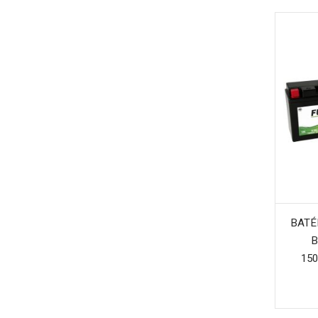
BATÉR
B
150