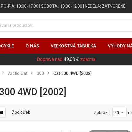
 | PO-PIA: 10:00-17:30 | SOBOTA : 10:00-12:00 | NEDEĽA: ZATVORENÉ
CYKLE
O NÁS
VEĽKOSTNÁ TABUĽKA
VÝHODY N
Doprava nad
49,00 €
zdarma
Arctic Cat
300
Cat 300 4WD [2002]
t 300 4WD [2002]
7
položiek
Zobraziť
n