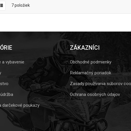
7
položiek
ÓRIE
ZÁKAZNÍCI
e a vybavenie
Obchodné podmienky
y
Reklamačný poriadok
nstvo
Zasady používania súborov coo
 údržba
Ochrana osobných údajov
a darčekové poukazy