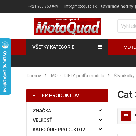
Otváracie hodiny:
+421 905 863 049
info@motoquad.sk
VŠETKY KATEGÓRIE
MOTO
Domov
MOTODIELY podľa modelu
Štvorkolky
Ca
FILTER PRODUKTOV
ZNAČKA
VEĽKOSŤ
KATEGÓRIE PRODUKTOV