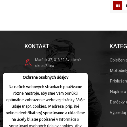
KONTAKT
KATEG
Marček 37, 013 32 Svederník
Oblečeni
okres Žilina
Motodiel
Tel.
+421 41 563 10 41
Ochrana osobných údajov
Mob.
+421 905 863 049
Prísluše
Na našich webových stránkach používame
info@motoquad.sk
Náplne a
rôzne nástroje, aby sme Vám ponúkli
Otváracie hodiny:
optimálne zobrazenie webovej stránky. Vaše
Darčeky 
údaje (napr. cookies, IP adresa, príp. iné
PO-PIA:
10:00-17:30
Výpredaj
SOBOTA:
10:00-12:00
online identifikátory) spracúvame a ukladáme
NEDEĽA:
Zatvorené
na účely bližšie popísané v
Informácii o
spracúvaní osobných údajov cookies
. Aby