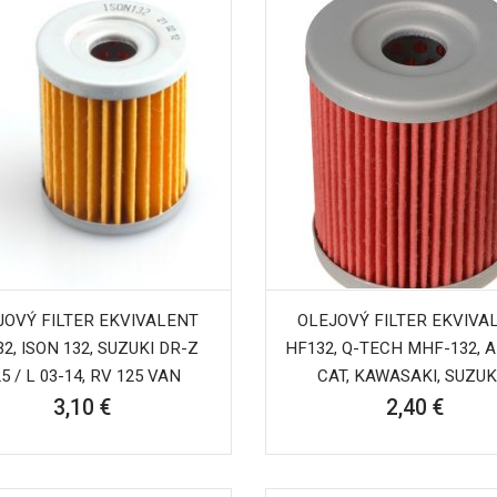
JOVÝ FILTER EKVIVALENT
OLEJOVÝ FILTER EKVIVA
2, ISON 132, SUZUKI DR-Z
HF132, Q-TECH MHF-132, 
5 / L 03-14, RV 125 VAN
CAT, KAWASAKI, SUZUKI.
3,10 €
2,40 €