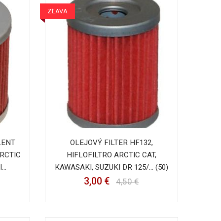
ZĽAVA
LENT
OLEJOVÝ FILTER HF132,
ARCTIC
HIFLOFILTRO ARCTIC CAT,
..
KAWASAKI, SUZUKI DR 125/... (50)
3,00 €
4,50 €