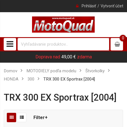
Prihlásiť
Vytvoriť účet
0
0
item
Doprava nad
49,00 €
zdarma
Domov
MOTODIELY podľa modelu
Štvorkolky
HONDA
300
TRX 300 EX Sportrax [2004]
TRX 300 EX Sportrax [2004]
Filter+