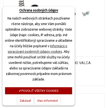
Ochrana osobných údajov
Na našich webových stránkach používame
rôzne nástroje, aby sme Vám ponúkli
optimálne zobrazenie webovej stránky. Vaše
údaje (napr. cookies, IP adresa, príp. iné
online identifikátory) spracúvame a ukladáme
na účely bližšie popísané v
Informácii o
spracúvaní osobných údajov cookies
. Aby
sme mohli používať určité služby na účely
4RIDE OPRAVNÁ SADA BRZDOVÉHO VALCA
uvedené nižšie, potrebujeme váš súhlas,
alebo sa spracúvanie údajov zakladá na
PREDNÁ/ZADNÁ
zákonnej povinnosti prípadne inom právnom
15,80 €
základe.
POVOLIŤ VŠETKY COOKIES
Zakázať
Viac informácií