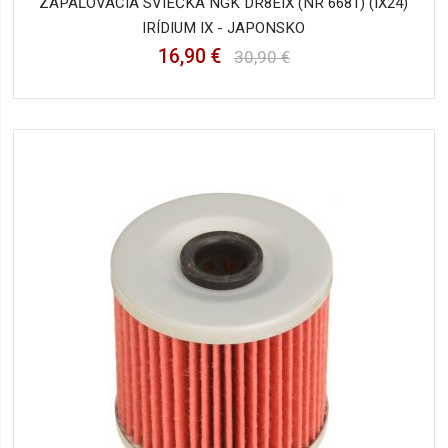
ZAPAĽOVACIA SVIEČKA NGK DR8EIX (NR 6681) (IX24)
IRÍDIUM IX - JAPONSKO
16,90 €
30,90 €