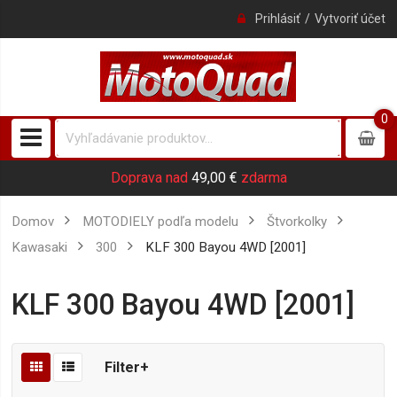
Prihlásiť
Vytvoriť účet
0
0
item
Doprava nad
49,00 €
zdarma
Domov
MOTODIELY podľa modelu
Štvorkolky
Kawasaki
300
KLF 300 Bayou 4WD [2001]
KLF 300 Bayou 4WD [2001]
Filter+