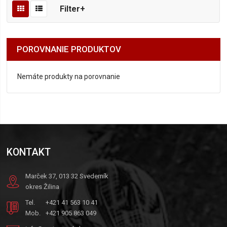
Filter+
POROVNANIE PRODUKTOV
Nemáte produkty na porovnanie
KONTAKT
Marček 37, 013 32 Svederník
okres Žilina
Tel.
+421 41 563 10 41
Mob.
+421 905 863 049