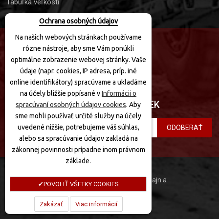
Tabuľka veľkostí
Ochrana osobných údajov
Na našich webových stránkach používame
rôzne nástroje, aby sme Vám ponúkli
SLEDUJTE NÁS
optimálne zobrazenie webovej stránky. Vaše
údaje (napr. cookies, IP adresa, príp. iné
online identifikátory) spracúvame a ukladáme
na účely bližšie popísané v
Informácii o
PRIHLÁSIŤ SA K ODBERU NOVINIEK
spracúvaní osobných údajov cookies
. Aby
sme mohli používať určité služby na účely
uvedené nižšie, potrebujeme váš súhlas,
ODOBERAŤ
alebo sa spracúvanie údajov zakladá na
zákonnej povinnosti prípadne inom právnom
základe.
MotoQuad © 2020 Všetky práva vyhradené. Dizajn a
POVOLIŤ VŠETKY COOKIES
programovanie:
Zakázať
Viac informácií