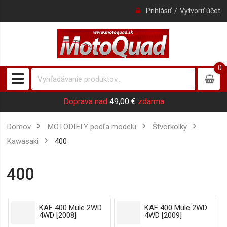
Prihlásiť
Vytvoriť účet
0
0
item
Doprava nad
49,00 €
zdarma
Domov
MOTODIELY podľa modelu
Štvorkolky
Kawasaki
400
400
KAF 400 Mule 2WD
KAF 400 Mule 2WD
4WD [2008]
4WD [2009]