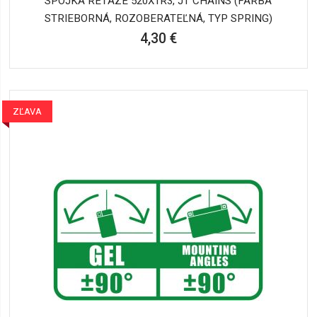
SPOJKA REŤAZE 520X1R3, JT CHAINS (FARBA
STRIEBORNÁ, ROZOBERATEĽNÁ, TYP SPRING)
4,30 €
ZĽAVA