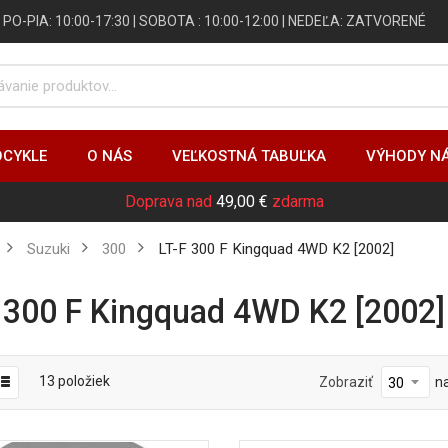
 | PO-PIA: 10:00-17:30 | SOBOTA : 10:00-12:00 | NEDEĽA: ZATVORENÉ
CYKLE
O NÁS
VEĽKOSTNÁ TABUĽKA
VÝHODY N
Doprava nad
49,00 €
zdarma
Suzuki
300
LT-F 300 F Kingquad 4WD K2 [2002]
F 300 F Kingquad 4WD K2 [2002]
13
položiek
Zobraziť
n