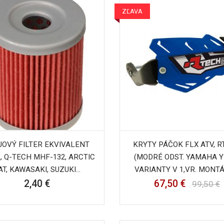
ZĽAVA
JOVÝ FILTER EKVIVALENT
KRYTY PÁČOK FLX ATV, 
, Q-TECH MHF-132, ARCTIC
(MODRÉ ODST. YAMAHA YZ
AT, KAWASAKI, SUZUKI...
VARIANTY V 1,VR. MONT
2,40 €
67,50 €
99,50 €