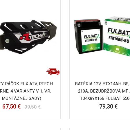
Y PÁČOK FLX ATV, RTECH
BATÉRIA 12V, YTX14AH-BS,
ERNE, 4 VARIANTY V 1, VR.
210A, BEZÚDRŽBOVÁ MF
MONTÁŽNEJ SADY)
134X89X166 FULBAT 550
67,50 €
79,30 €
99,50 €