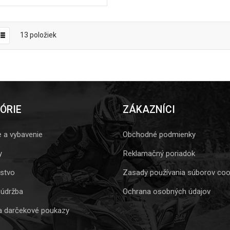
13
položiek
ÓRIE
ZÁKAZNÍCI
e a vybavenie
Obchodné podmienky
y
Reklamačný poriadok
nstvo
Zasady používania súborov coo
 údržba
Ochrana osobných údajov
a darčekové poukazy