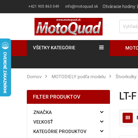
Otváracie hodiny:
+421 905 863 049
info@motoquad.sk
VŠETKY KATEGÓRIE
MOTO
Domov
MOTODIELY podľa modelu
Štvorkolky
LT-
FILTER PRODUKTOV
ZNAČKA
VEĽKOSŤ
KATEGÓRIE PRODUKTOV