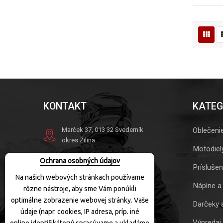
KONTAKT
KATEG
Marček 37, 013 32 Svederník
Oblečeni
okres Žilina
Motodiel
Tel.
+421 41 563 10 41
Ochrana osobných údajov
Mob.
+421 905 863 049
Prísluše
Na našich webových stránkach používame
info@motoquad.sk
Náplne a
rôzne nástroje, aby sme Vám ponúkli
Otváracie hodiny:
optimálne zobrazenie webovej stránky. Vaše
Darčeky 
údaje (napr. cookies, IP adresa, príp. iné
PO-PIA:
10:00-17:30
Výpredaj
SOBOTA:
10:00-12:00