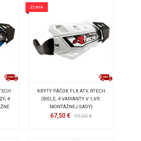
ZĽAVA
RTECH
KRYTY PÁČOK FLX ATV, RTECH
F, 4
(BIELE, 4 VARIANTY V 1,VR.
ÁŽNE
MONTÁŽNEJ SADY)
67,50 €
99,50 €