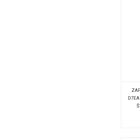
ZAP
D7EA 
Š