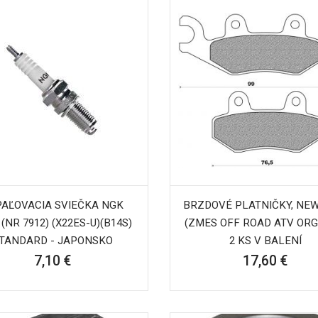
AĽOVACIA SVIEČKA NGK
BRZDOVÉ PLATNIČKY, NE
(NR 7912) (X22ES-U)(B14S)
(ZMES OFF ROAD ATV ORG
TANDARD - JAPONSKO
2 KS V BALENÍ
7,10 €
17,60 €