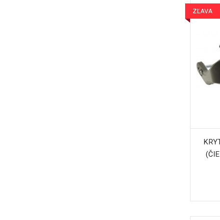
ZĽAVA
KRYT
(ČI