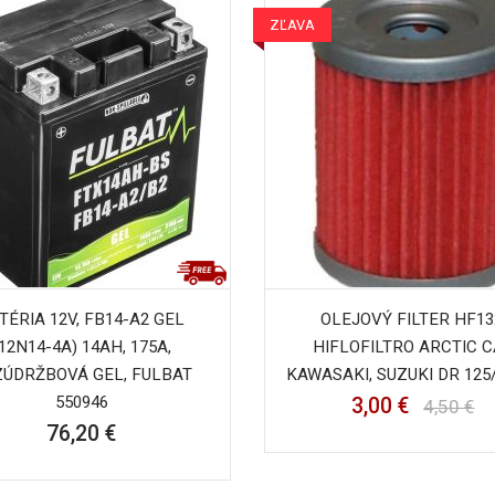
ZĽAVA
TÉRIA 12V, FB14-A2 GEL
OLEJOVÝ FILTER HF13
(12N14-4A) 14AH, 175A,
HIFLOFILTRO ARCTIC C
ZÚDRŽBOVÁ GEL, FULBAT
KAWASAKI, SUZUKI DR 125/..
550946
3,00 €
4,50 €
76,20 €