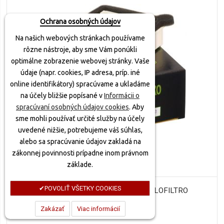
Ochrana osobných údajov
Na našich webových stránkach používame
rôzne nástroje, aby sme Vám ponúkli
optimálne zobrazenie webovej stránky. Vaše
údaje (napr. cookies, IP adresa, príp. iné
online identifikátory) spracúvame a ukladáme
na účely bližšie popísané v
Informácii o
spracúvaní osobných údajov cookies
. Aby
sme mohli používať určité služby na účely
uvedené nižšie, potrebujeme váš súhlas,
alebo sa spracúvanie údajov zakladá na
zákonnej povinnosti prípadne inom právnom
základe.
POVOLIŤ VŠETKY COOKIES
VZDUCHOVÝ FILTER HFA4602, HIFLOFILTRO
27,10 €
Zakázať
Viac informácií