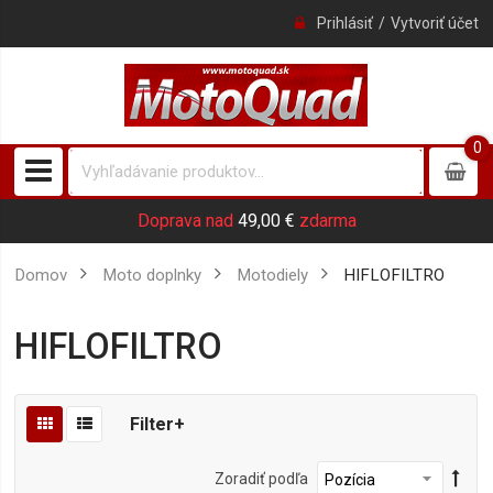
Prihlásiť
Vytvoriť účet
0
0
item
Doprava nad
49,00 €
zdarma
Domov
Moto doplnky
motodiely
HIFLOFILTRO
HIFLOFILTRO
Filter+
Zoradiť podľa