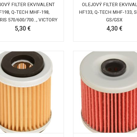
JOVÝ FILTER EKVIVALENT
OLEJOVÝ FILTER EKVIVA
F198, Q-TECH MHF-198,
HF133, Q-TECH MHF-133, 
IS 570/600/700..., VICTORY
GS/GSX
5,30 €
4,30 €