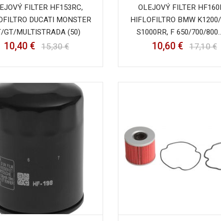
EJOVÝ FILTER HF153RC,
OLEJOVÝ FILTER HF160
OFILTRO DUCATI MONSTER
HIFLOFILTRO BMW K1200/
T/GT/MULTISTRADA (50)
S1000RR, F 650/700/800..
10,40 €
10,60 €
15,30 €
17,10 €