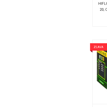
HIFL
20,
ZĽAVA