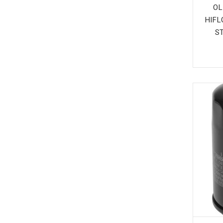
OL
HIFL
S