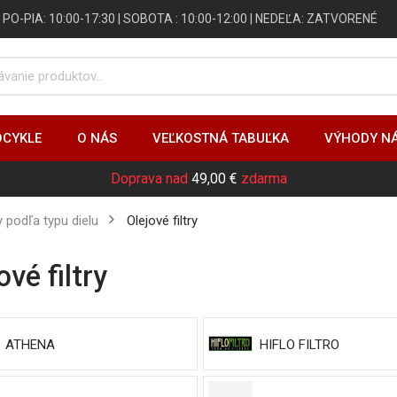
 | PO-PIA: 10:00-17:30 | SOBOTA : 10:00-12:00 | NEDEĽA: ZATVORENÉ
CYKLE
O NÁS
VEĽKOSTNÁ TABUĽKA
VÝHODY N
Doprava nad
49,00 €
zdarma
ly podľa typu dielu
olejové filtry
jové filtry
ATHENA
HIFLO FILTRO