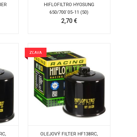
IER
HIFLOFILTRO HYOSUNG
650/700`05-11 (50)
2,70 €
ZĽAVA
RC,
OLEJOVÝ FILTER HF138RC,