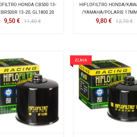
OFILTRO HONDA CB500 13-
HIFLOFILTRO HONDA/KAW
 CBR500R 13-20, GL1800 20
/YAMAHA/POLARIS 17MM 
9,50 €
9,80 €
11,40 €
12,70 €
ZĽAVA