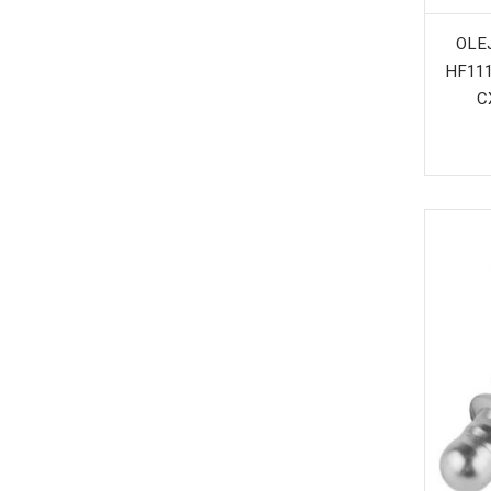
OLE
HF111
C