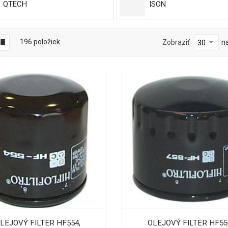
QTECH
ISON
196
položiek
Zobraziť
n
LEJOVÝ FILTER HF554,
OLEJOVÝ FILTER HF55