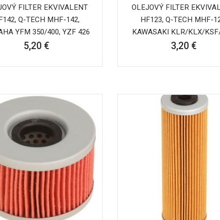
JOVÝ FILTER EKVIVALENT
OLEJOVÝ FILTER EKVIVA
F142, Q-TECH MHF-142,
HF123, Q-TECH MHF-12
HA YFM 350/400, YZF 426
KAWASAKI KLR/KLX/KSF
5,20 €
3,20 €