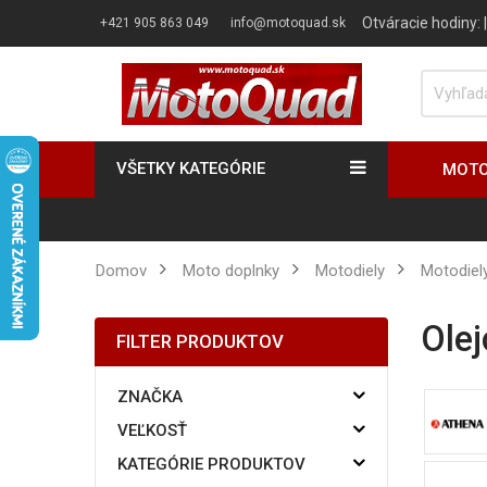
Otváracie hodiny:
+421 905 863 049
info@motoquad.sk
VŠETKY KATEGÓRIE
MOTO
Domov
Moto doplnky
motodiely
motodie
ole
FILTER PRODUKTOV
ZNAČKA
VEĽKOSŤ
KATEGÓRIE PRODUKTOV