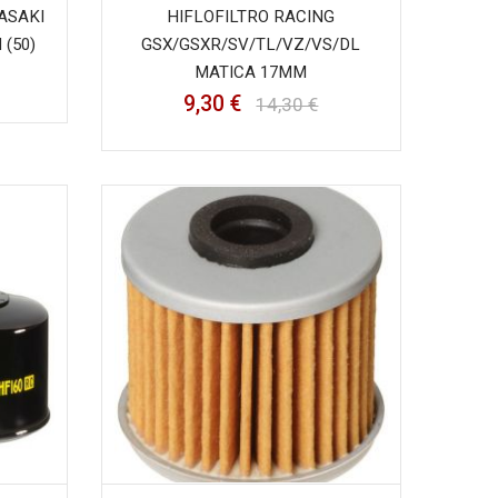
ASAKI
HIFLOFILTRO RACING
(50)
GSX/GSXR/SV/TL/VZ/VS/DL
MATICA 17MM
9,30 €
14,30 €