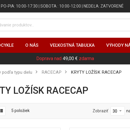
 | PO-PIA: 10:00-17:30 | SOBOTA : 10:00-12:00 | NEDEĽA: ZATVORENÉ
CYKLE
O NÁS
VEĽKOSTNÁ TABUĽKA
VÝHODY N
Doprava nad
49,00 €
zdarma
ly podľa typu dielu
RACECAP
KRYTY LOŽÍSK RACECAP
YTY LOŽÍSK RACECAP
5
položiek
Zobraziť
n