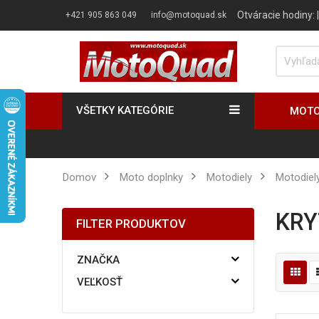
Otváracie hodiny:
+421 905 863 049
info@motoquad.sk
VŠETKY KATEGÓRIE
MOTO
Domov
Moto doplnky
motodiely
motodie
KR
FILTER PRODUKTOV
ZNAČKA
VEĽKOSŤ