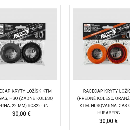
ECAP KRYTY LOŽÍSK KTM,
RACECAP KRYTY LOŽÍ
GAS, HSQ (ZADNÉ KOLESO,
(PREDNÉ KOLESO, ORANŽ
ERNA, 22 MM),RCS22-RN
KTM, HUSQVARNA, GAS 
HUSABERG
30,00 €
30,00 €