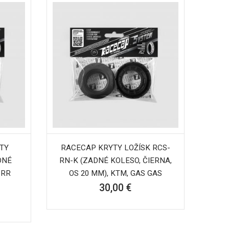
TY
RACECAP KRYTY LOŽÍSK RCS-
DNÉ
RN-K (ZADNÉ KOLESO, ČIERNA,
 RR
OS 20 MM), KTM, GAS GAS
30,00 €