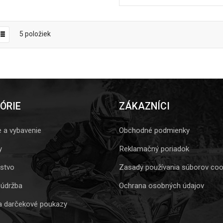
5
položiek
ÓRIE
ZÁKAZNÍCI
e a vybavenie
Obchodné podmienky
y
Reklamačný poriadok
nstvo
Zasady používania súborov coo
 údržba
Ochrana osobných údajov
a darčekové poukazy