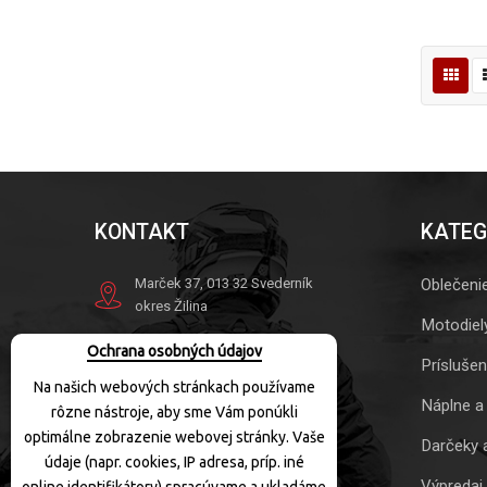
KONTAKT
KATEG
Marček 37, 013 32 Svederník
Oblečeni
okres Žilina
Motodiel
Tel.
+421 41 563 10 41
Ochrana osobných údajov
Mob.
+421 905 863 049
Prísluše
Na našich webových stránkach používame
info@motoquad.sk
Náplne a
rôzne nástroje, aby sme Vám ponúkli
Otváracie hodiny:
optimálne zobrazenie webovej stránky. Vaše
Darčeky 
údaje (napr. cookies, IP adresa, príp. iné
PO-PIA:
10:00-17:30
Výpredaj
SOBOTA:
10:00-12:00