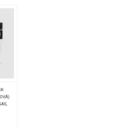
SK
OVÁ)
GAS,