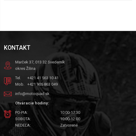
KONTAKT
Marček 37, 013 32 Svederník
okres Žilina
Tel.
+421 41 563 10 41
Mob.
+421 905 863 049
info@motoquad.sk
Otváracie hodiny:
PO-PIA:
10:00-17:30
SOBOTA:
10:00-12:00
NEDEĽA:
Zatvorené