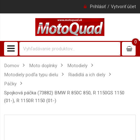
Prihlásiť
Vytvoriť účet
0
0
item
Domov
Moto doplnky
motodiely
motodiely podľa typu dielu
riadidlá a ich diely
Páčky
Spojková páčka (73882) BMW R 850C 850, R 1150GS 1150
(01-), R 1150R 1150 (01-)