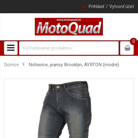
Prihlásiť
Vytvoriť účet
0
0
item
Domov
Nohavice, jeansy Brooklyn, AYRTON (modré)