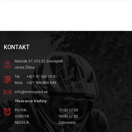
KONTAKT
Marček 37, 013 32 Svederník
okres Žilina
Tel.
+421 41 563 10 41
Mob.
+421 905 863 049
info@motoquad.sk
Otváracie hodiny:
PO-PIA:
10:00-17:30
SOBOTA:
10:00-12:00
NEDEĽA:
Zatvorené