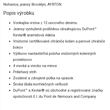
Nohavice, jeansy Brooklyn, AYRTON
Popis výrobku
Vonkajšia vrstva z 12 uncového denimu
Jeansy vystužené podšívkou obsahujúcou DuPont™
Kevlar® aramidová vlákna
Vnútorné certifikované chrániče kolien a penové chrániče
bokov
Výškovo nastaviteľná poloha vnútorných kolenných
protektorov
4 vrecká a vrecko na mince
Priliehavý strih
Zosilené a zdvojené pútka na opasok
Široká škála konfekčných veľkostí
DuPont™ a Kevlar® sú obchodné a registrované značky
spoločnosti E.I. du Pont de Nemours and Company