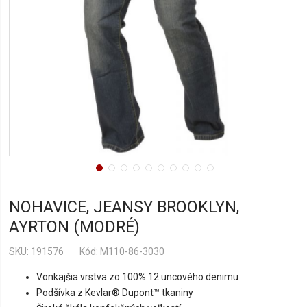
NOHAVICE, JEANSY BROOKLYN,
AYRTON (MODRÉ)
SKU
191576
Kód: M110-86-3030
Vonkajšia vrstva zo 100% 12 uncového denimu
Podšívka z Kevlar® Dupont™ tkaniny