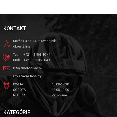
KONTAKT
Marček 37, 013 32 Svederník
okres Žilina
Tel.
+421 41 563 10 41
Mob.
+421 905 863 049
info@motoquad.sk
Otváracie hodiny:
PO-PIA:
10:00-17:30
SOBOTA:
10:00-12:00
NEDEĽA:
Zatvorené
KATEGÓRIE