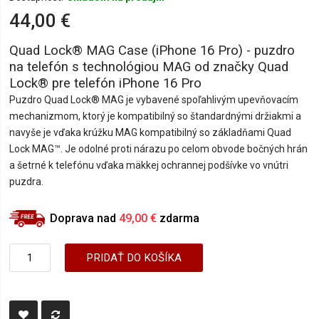
44,00 €
Quad Lock® MAG Case (iPhone 16 Pro) - puzdro
na telefón s technológiou MAG od značky Quad
Lock® pre telefón iPhone 16 Pro
Puzdro Quad Lock® MAG je vybavené spoľahlivým upevňovacím
mechanizmom, ktorý je kompatibilný so štandardnými držiakmi a
navyše je vďaka krúžku MAG kompatibilný so základňami Quad
Lock MAG™. Je odolné proti nárazu po celom obvode bočných hrán
a šetrné k telefónu vďaka mäkkej ochrannej podšívke vo vnútri
puzdra.
Doprava nad
49,00 €
zdarma
PRIDAŤ DO KOŠÍKA