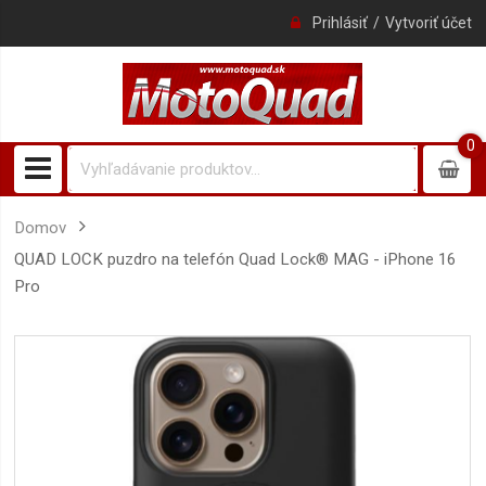
Prihlásiť
Vytvoriť účet
0
0
item
Domov
QUAD LOCK puzdro na telefón Quad Lock® MAG - iPhone 16
Pro