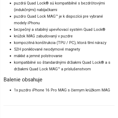
puzdrá Quad Lock® sú kompatibilné s bezdrôtovými
(indukčnými) nabíjačkami
puzdro Quad Lock MAG™ je k dispozícii pre vybrané
modely iPhonu
bezpečný a stabilný upevňovací systém Quad Lock®
krúžok MAG zabudovaný v puzdre
kompozitná konštrukcia (TPU / PC), ktorá tlmí nárazy
52H poniklované neodymové magnety
mäkké a jemné polstrovanie
kompatibilné so štandardnými držiakmi Quad Lock® a s
držiakmi Quad Lock MAG™ a príslušenstvom
Balenie obsahuje
1x puzdro iPhone 16 Pro MAG s čiernym krúžkom MAG