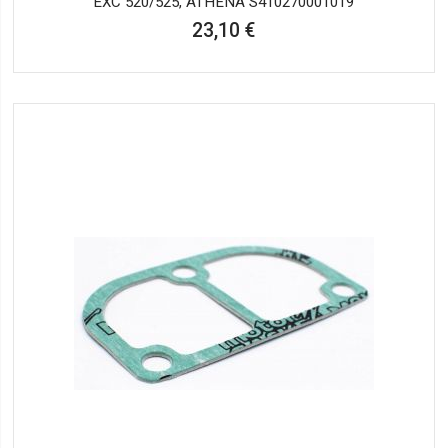
EXC 520/525, ATHENA S410270001019
23,10 €