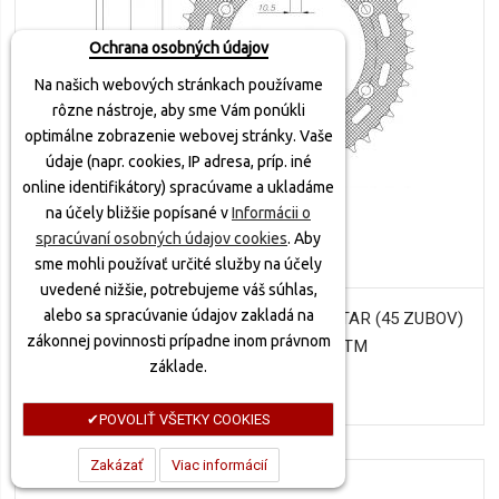
Ochrana osobných údajov
Na našich webových stránkach používame
rôzne nástroje, aby sme Vám ponúkli
optimálne zobrazenie webovej stránky. Vaše
údaje (napr. cookies, IP adresa, príp. iné
online identifikátory) spracúvame a ukladáme
na účely bližšie popísané v
Informácii o
spracúvaní osobných údajov cookies
. Aby
sme mohli používať určité služby na účely
uvedené nižšie, potrebujeme váš súhlas,
alebo sa spracúvanie údajov zakladá na
OCEĽOVÁ ROZETA SUN1-3547-45, SUNSTAR (45 ZUBOV)
zákonnej povinnosti prípadne inom právnom
HUSABERG, HUSQVARNA, KTM
základe.
30,70 €
POVOLIŤ VŠETKY COOKIES
Zakázať
Viac informácií