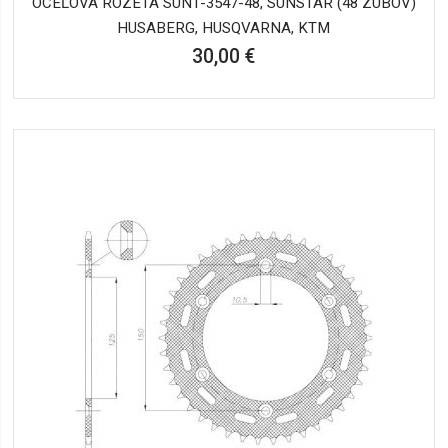
OCEĽOVÁ ROZETA SUN1-3547-48, SUNSTAR (48 ZUBOV)
HUSABERG, HUSQVARNA, KTM
30,00 €