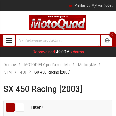
Prihlásiť
Vytvoriť účet
0
0
item
Doprava nad
49,00 €
zdarma
Domov
MOTODIELY podľa modelu
Motocykle
KTM
450
SX 450 Racing [2003]
SX 450 Racing [2003]
Filter+