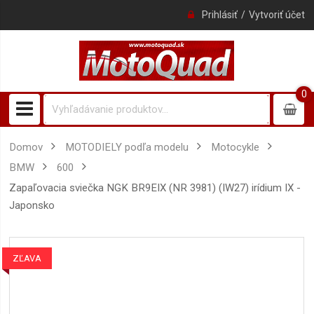
Prihlásiť
Vytvoriť účet
0
0
item
Domov
MOTODIELY podľa modelu
Motocykle
BMW
600
zapaľovacia sviečka NGK BR9EIX (NR 3981) (IW27) irídium IX -
Japonsko
ZĽAVA