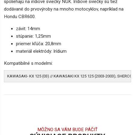
spoliehajú na irídiové sviečky NGK. Irídiové sviečky sú tiež
dodávané do prvovýroby na mnoho motocyklov, napríklad na
Hondu CBR600.
závit: 14mm
stúpanie: 1,25mm
priemer kľúča: 20,8mm
materiál elektródy: Irídium
Kompatibilné s modelmi:
KAWASAKI- KX 125 (03) // KAWASAKI KX 125 125 (2003-2003); SHERCO Tri
MÔŽNO SA VÁM BUDE PÁČIŤ