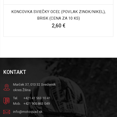
KONCOVKA SVIEČKY OCEĽ (POVLAK ZINOK/NIKEL),
BRISK (CENA ZA 10 KS)
2,60 €
KONTAKT
Marček 37, 013 32 Svederník
okres Žilina
Tel.
+421 41 563 10 41
Mob.
+421 905 863 049
info@motoquad.sk