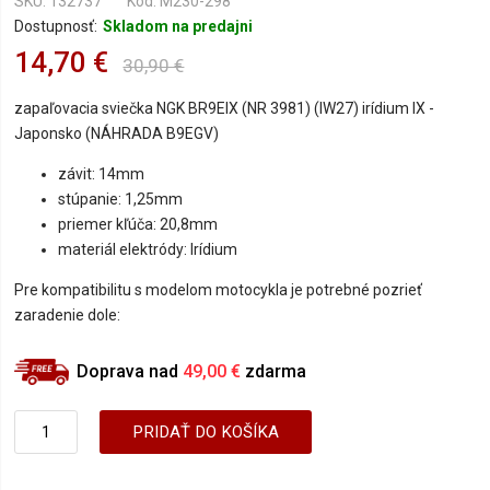
SKU
132737
Kód: M230-298
Dostupnosť:
Skladom na predajni
14,70 €
30,90 €
zapaľovacia sviečka NGK BR9EIX (NR 3981) (IW27) irídium IX -
Japonsko (NÁHRADA B9EGV)
závit: 14mm
stúpanie: 1,25mm
priemer kľúča: 20,8mm
materiál elektródy: Irídium
Pre kompatibilitu s modelom motocykla je potrebné pozrieť
zaradenie dole:
Doprava nad
49,00 €
zdarma
PRIDAŤ DO KOŠÍKA