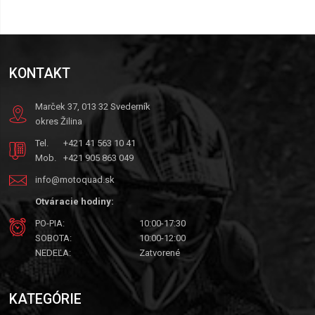
KONTAKT
Marček 37, 013 32 Svederník
okres Žilina
Tel.
+421 41 563 10 41
Mob.
+421 905 863 049
info@motoquad.sk
Otváracie hodiny:
PO-PIA:
10:00-17:30
SOBOTA:
10:00-12:00
NEDEĽA:
Zatvorené
KATEGÓRIE