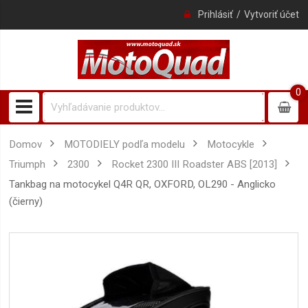
Prihlásiť
Vytvoriť účet
0
0
item
Domov
MOTODIELY podľa modelu
Motocykle
Triumph
2300
Rocket 2300 III Roadster ABS [2013]
Tankbag na motocykel Q4R QR, OXFORD, OL290 - Anglicko
(čierny)