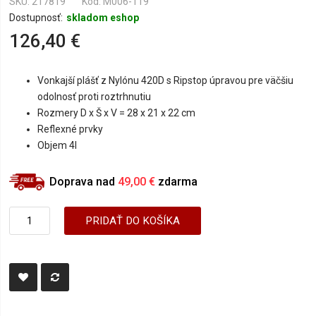
SKU
217819
Kód: M006-119
Dostupnosť:
skladom eshop
126,40 €
Vonkajší plášť z Nylónu 420D s Ripstop úpravou pre väčšiu
odolnosť proti roztrhnutiu
Rozmery D x Š x V = 28 x 21 x 22 cm
Reflexné prvky
Objem 4l
Doprava nad
49,00 €
zdarma
PRIDAŤ DO KOŠÍKA