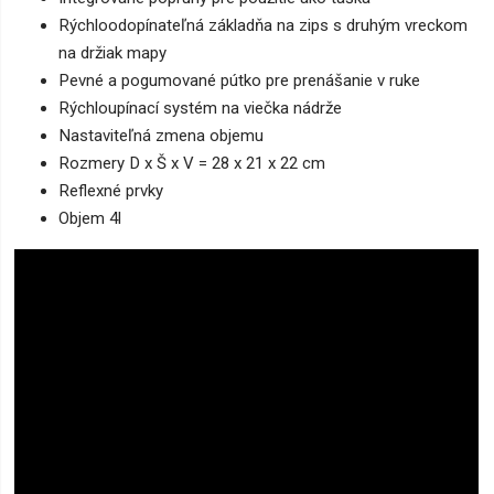
Rýchloodopínateľná základňa na zips s druhým vreckom
na držiak mapy
Pevné a pogumované pútko pre prenášanie v ruke
Rýchloupínací systém na viečka nádrže
Nastaviteľná zmena objemu
Rozmery D x Š x V = 28 x 21 x 22 cm
Reflexné prvky
Objem 4l