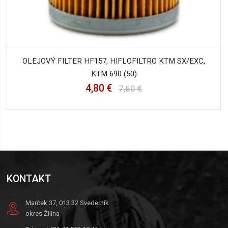
OLEJOVÝ FILTER HF157, HIFLOFILTRO KTM SX/EXC,
KTM 690 (50)
4,80 €
7,60 €
KONTAKT
Marček 37, 013 32 Svederník
okres Žilina