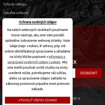
Výhody nákupu
Tabuľka veľkostí
Ochrana osobných údajov
Na našich webových stránkach používame
rôzne nástroje, aby sme Vám ponúkli
SLEDUJTE NÁS
optimálne zobrazenie webovej stránky. Vaše
údaje (napr. cookies, IP adresa, príp. iné
online identifikátory) spracúvame a ukladáme
na účely bližšie popísané v
Informácii o
PRIHLÁSIŤ SA K ODBERU NOVINIEK
spracúvaní osobných údajov cookies
. Aby
sme mohli používať určité služby na účely
uvedené nižšie, potrebujeme váš súhlas,
ODOBERAŤ
alebo sa spracúvanie údajov zakladá na
zákonnej povinnosti prípadne inom právnom
základe.
MotoQuad © 2020 Všetky práva vyhradené. Dizajn a
POVOLIŤ VŠETKY COOKIES
programovanie: