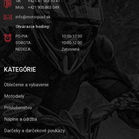
Tel.
+421 41 563 10 41
Mob.
+421 905 863 049
info@motoquad.sk
Otváracie hodiny:
PO-PIA:
10:00-17:30
SOBOTA:
10:00-12:00
NEDEĽA:
Zatvorené
KATEGÓRIE
Oblečenie a vybavenie
Motodiely
Príslušenstvo
Náplne a údržba
Darčeky a darčekové poukazy