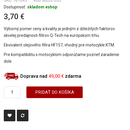
SKU
161045
Kód: M202-035
Dostupnosť:
skladom eshop
3,70 €
Výborný pomer ceny a kvality je jedným z dôležitých faktorov
skvelej predajnosti filtrov Q-Tech na európskom trhu.
Ekvivalent olejového filtra HF157, vhodný pre motocykle KTM.
Pre kompatibilitu s motocyklom odporúčame pozrieť zaradenie
dole.
Doprava nad
49,00 €
zdarma
PRIDAŤ DO KOŠÍKA