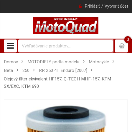
Prihlásiť
Vytvoriť účet
0
0
item
Domov
MOTODIELY podľa modelu
Motocykle
Beta
250
RR 250 4T Enduro [2007]
Olejový filter ekvivalent HF157, Q-TECH MHF-157, KTM
SX/EXC, KTM 690