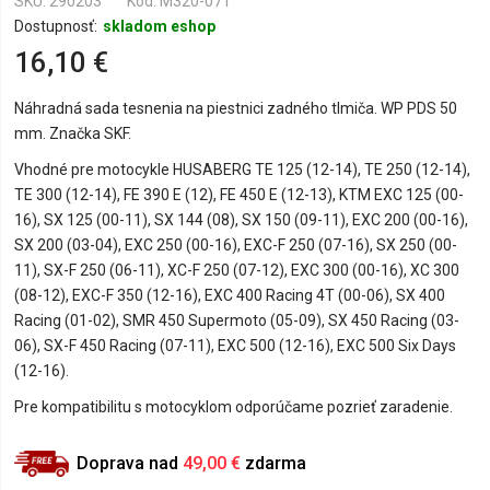
SKU
290203
Kód: M320-071
Dostupnosť:
skladom eshop
16,10 €
Náhradná sada tesnenia na piestnici zadného tlmiča. WP PDS 50
mm. Značka SKF.
Vhodné pre motocykle HUSABERG TE 125 (12-14), TE 250 (12-14),
TE 300 (12-14), FE 390 E (12), FE 450 E (12-13), KTM EXC 125 (00-
16), SX 125 (00-11), SX 144 (08), SX 150 (09-11), EXC 200 (00-16),
SX 200 (03-04), EXC 250 (00-16), EXC-F 250 (07-16), SX 250 (00-
11), SX-F 250 (06-11), XC-F 250 (07-12), EXC 300 (00-16), XC 300
(08-12), EXC-F 350 (12-16), EXC 400 Racing 4T (00-06), SX 400
Racing (01-02), SMR 450 Supermoto (05-09), SX 450 Racing (03-
06), SX-F 450 Racing (07-11), EXC 500 (12-16), EXC 500 Six Days
(12-16).
Pre kompatibilitu s motocyklom odporúčame pozrieť zaradenie.
Doprava nad
49,00 €
zdarma