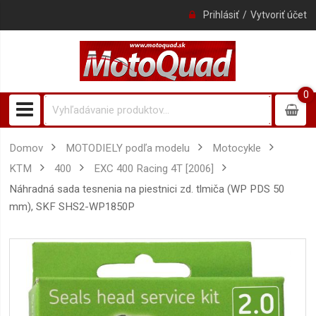
Prihlásiť
Vytvoriť účet
0
0
item
Domov
MOTODIELY podľa modelu
Motocykle
KTM
400
EXC 400 Racing 4T [2006]
náhradná sada tesnenia na piestnici zd. tlmiča (WP PDS 50
mm), SKF SHS2-WP1850P