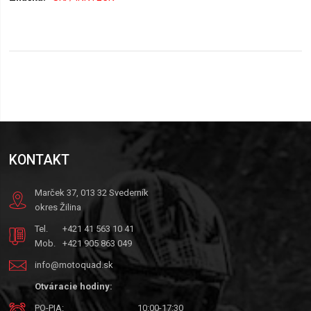
KONTAKT
Marček 37, 013 32 Svederník
okres Žilina
Tel.
+421 41 563 10 41
Mob.
+421 905 863 049
info@motoquad.sk
Otváracie hodiny:
PO-PIA:
10:00-17:30