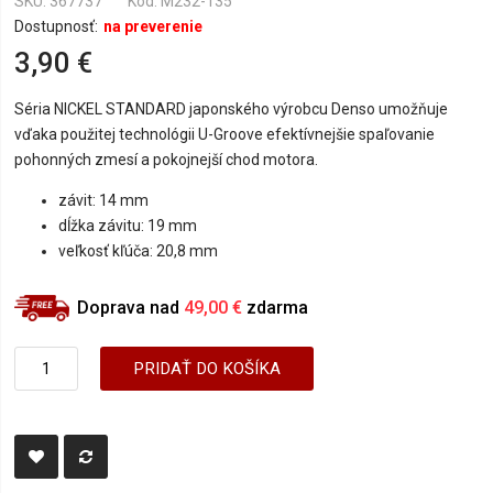
SKU
367737
Kód: M232-135
Dostupnosť:
na preverenie
3,90 €
Séria NICKEL STANDARD japonského výrobcu Denso umožňuje
vďaka použitej technológii U-Groove efektívnejšie spaľovanie
pohonných zmesí a pokojnejší chod motora.
závit: 14 mm
dĺžka závitu: 19 mm
veľkosť kľúča: 20,8 mm
Doprava nad
49,00 €
zdarma
PRIDAŤ DO KOŠÍKA