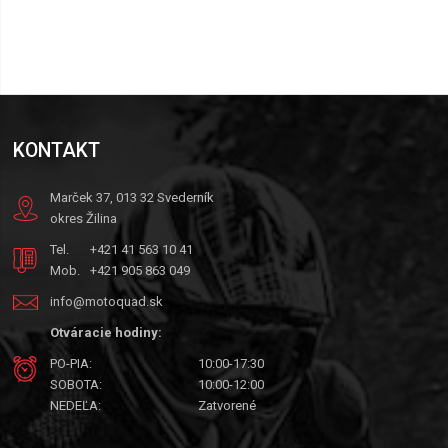
KONTAKT
Marček 37, 013 32 Svederník
okres Žilina
Tel.
+421 41 563 10 41
Mob.
+421 905 863 049
info@motoquad.sk
Otváracie hodiny:
PO-PIA:
10:00-17:30
SOBOTA:
10:00-12:00
NEDEĽA:
Zatvorené