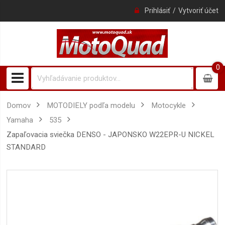
Prihlásiť
Vytvoriť účet
0
0
item
Domov
MOTODIELY podľa modelu
Motocykle
Yamaha
535
zapaľovacia sviečka DENSO - JAPONSKO W22EPR-U NICKEL
STANDARD