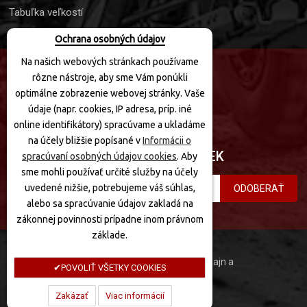
Tabuľka veľkostí
Ochrana osobných údajov
Na našich webových stránkach používame
rôzne nástroje, aby sme Vám ponúkli
SLEDUJTE NÁS
optimálne zobrazenie webovej stránky. Vaše
údaje (napr. cookies, IP adresa, príp. iné
online identifikátory) spracúvame a ukladáme
na účely bližšie popísané v
Informácii o
PRIHLÁSIŤ SA K ODBERU NOVINIEK
spracúvaní osobných údajov cookies
. Aby
sme mohli používať určité služby na účely
uvedené nižšie, potrebujeme váš súhlas,
ODOBERAŤ
alebo sa spracúvanie údajov zakladá na
zákonnej povinnosti prípadne inom právnom
základe.
MotoQuad © 2020 Všetky práva vyhradené. Dizajn a
POVOLIŤ VŠETKY COOKIES
programovanie:
Zakázať
Viac informácií