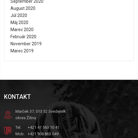
September 2020
August 2020
Júl 2020
Máj 2020
Marec 2020
Február 2020
November 2019
Marec 2019
KONTAKT
Marček 37, 013 32 Svederník
okres Žilina
Tel.
+421 41 563 10 41
Mob.
+421 905 863 049