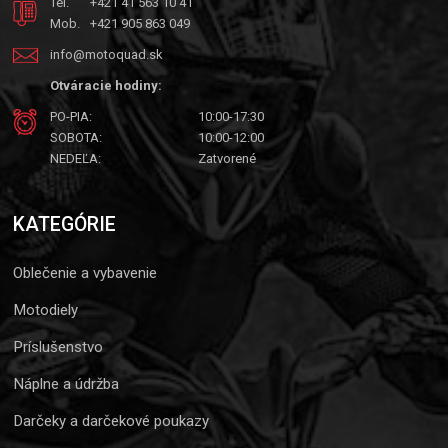
Tel.
+421 41 563 10 41
Mob.
+421 905 863 049
info@motoquad.sk
Otváracie hodiny:
PO-PIA:
10:00-17:30
SOBOTA:
10:00-12:00
NEDEĽA:
Zatvorené
KATEGÓRIE
Oblečenie a vybavenie
Motodiely
Príslušenstvo
Náplne a údržba
Darčeky a darčekové poukazy