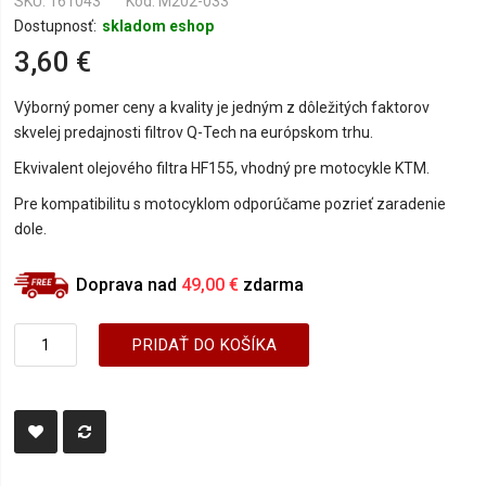
SKU
161043
Kód: M202-033
Dostupnosť:
skladom eshop
3,60 €
Výborný pomer ceny a kvality je jedným z dôležitých faktorov
skvelej predajnosti filtrov Q-Tech na európskom trhu.
Ekvivalent olejového filtra HF155, vhodný pre motocykle KTM.
Pre kompatibilitu s motocyklom odporúčame pozrieť zaradenie
dole.
Doprava nad
49,00 €
zdarma
PRIDAŤ DO KOŠÍKA