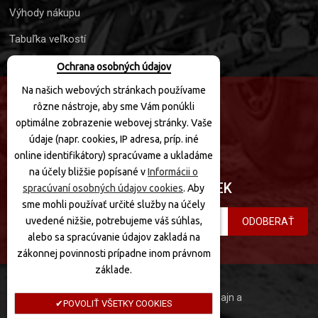
Výhody nákupu
Tabuľka veľkostí
Ochrana osobných údajov
Na našich webových stránkach používame
rôzne nástroje, aby sme Vám ponúkli
SLEDUJTE NÁS
optimálne zobrazenie webovej stránky. Vaše
údaje (napr. cookies, IP adresa, príp. iné
online identifikátory) spracúvame a ukladáme
na účely bližšie popísané v
Informácii o
PRIHLÁSIŤ SA K ODBERU NOVINIEK
spracúvaní osobných údajov cookies
. Aby
sme mohli používať určité služby na účely
uvedené nižšie, potrebujeme váš súhlas,
ODOBERAŤ
alebo sa spracúvanie údajov zakladá na
zákonnej povinnosti prípadne inom právnom
základe.
MotoQuad © 2020 Všetky práva vyhradené. Dizajn a
POVOLIŤ VŠETKY COOKIES
programovanie: