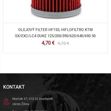
OLEJOVÝ FILTER HF155, HIFLOFILTRO KTM
SX/EXC/LC4 DUKE 125/200/390/620/640/690 50
4,70 €
6,70 €
KONTAKT
Marček 37, 013 32 Svederník
okres Žilina