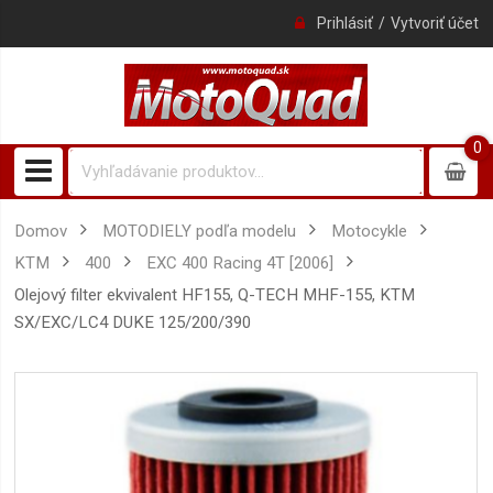
Prihlásiť
Vytvoriť účet
0
0
item
Domov
MOTODIELY podľa modelu
Motocykle
KTM
400
EXC 400 Racing 4T [2006]
Olejový filter ekvivalent HF155, Q-TECH MHF-155, KTM
SX/EXC/LC4 DUKE 125/200/390