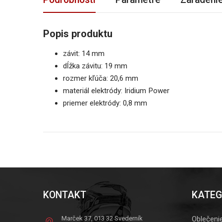
Popis produktu
závit: 14 mm
dĺžka závitu: 19 mm
rozmer kľúča: 20,6 mm
materiál elektródy: Iridium Power
priemer elektródy: 0,8 mm
KONTAKT
KATEG
Marček 37, 013 32 Svederník
Oblečeni