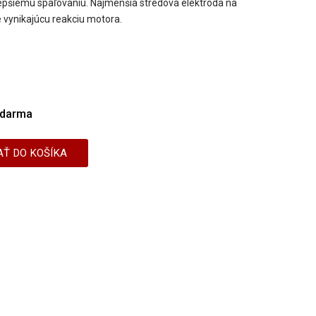
lepšiemu spaľovaniu. Najmenšia stredová elektróda na
 vynikajúcu reakciu motora.
darma
AŤ DO KOŠÍKA