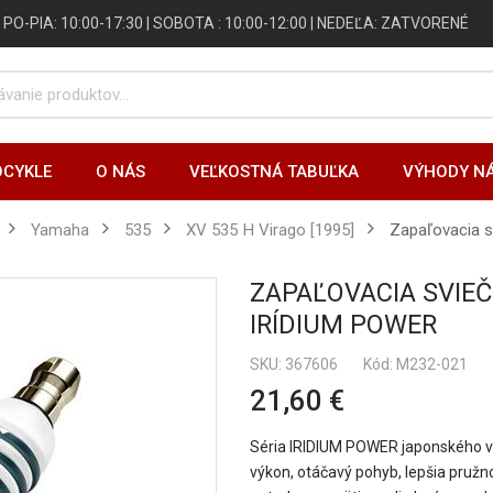
 | PO-PIA: 10:00-17:30 | SOBOTA : 10:00-12:00 | NEDEĽA: ZATVORENÉ
CYKLE
O NÁS
VEĽKOSTNÁ TABUĽKA
VÝHODY N
Yamaha
535
XV 535 H Virago [1995]
zapaľovacia
ZAPAĽOVACIA SVIE
IRÍDIUM POWER
SKU
367606
Kód: M232-021
21,60 €
Séria IRIDIUM POWER japonského v
výkon, otáčavý pohyb, lepšia pružn