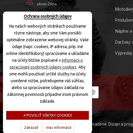
okres Žilina
Motodiel
Tel.
+421 41 563 10 41
Ochrana osobných údajov
Mob.
+421 905 863 049
Prísluše
Na našich webových stránkach používame
info@motoquad.sk
Náplne a
rôzne nástroje, aby sme Vám ponúkli
Otváracie hodiny:
optimálne zobrazenie webovej stránky. Vaše
Darčeky 
údaje (napr. cookies, IP adresa, príp. iné
PO-PIA:
10:00-17:30
Výpredaj
online identifikátory) spracúvame a ukladáme
SOBOTA:
10:00-12:00
NEDEĽA:
Zatvorené
na účely bližšie popísané v
Informácii o
spracúvaní osobných údajov cookies
. Aby
sme mohli používať určité služby na účely
uvedené nižšie, potrebujeme váš súhlas,
alebo sa spracúvanie údajov zakladá na
SLEDUJTE NÁS
zákonnej povinnosti prípadne inom právnom
základe.
POVOLIŤ VŠETKY COOKIES
MotoQuad © 2020 Všetky práva vyhradené. Dizajn a pro
Zakázať
Viac informácií