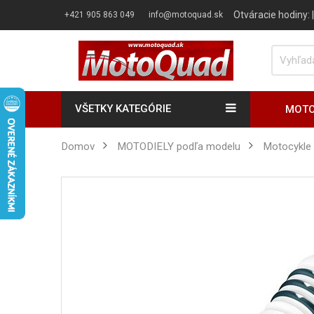
Otváracie hodiny:
+421 905 863 049
info@motoquad.sk
VŠETKY KATEGÓRIE
MOTO
Domov
MOTODIELY podľa modelu
Motocykle