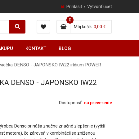
Prihlásiť
Vytvoriť účet
0
0 item
0,00 €
0
item
Môj košík
ÁKUPU
KONTAKT
BLOG
 sviečka DENSO - JAPONSKO IW22 irídium POWER
ČKA DENSO - JAPONSKO IW22
Dostupnosť:
na preverenie
ýrobcu Denso prináša značne značné zlepšenie (vyšší
osť motora), čo zároveň v kombinácii so zníženou