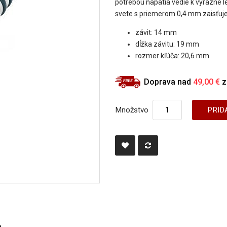
potrebou napätia vedie k výrazne 
svete s priemerom 0,4 mm zaisťuje
závit: 14 mm
dĺžka závitu: 19 mm
rozmer kľúča: 20,6 mm
Doprava nad
49,00 €
z
Množstvo
PRID
e