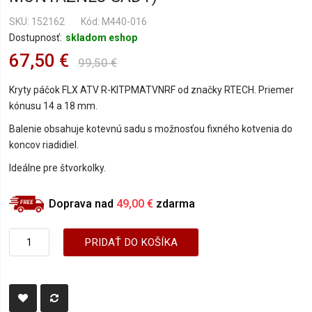
SKU
152162
Kód: M440-016
Dostupnosť:
skladom eshop
67,50 €
99,50 €
Kryty páčok FLX ATV R-KITPMATVNRF od značky RTECH. Priemer
kónusu 14 a 18 mm.
Balenie obsahuje kotevnú sadu s možnosťou fixného kotvenia do
koncov riadidiel.
Ideálne pre štvorkolky.
Doprava nad
49,00 €
zdarma
PRIDAŤ DO KOŠÍKA