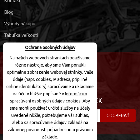
Kontakt
Blog
Výhody nákupu
Tabuľka veľkostí
Ochrana osobných údajov
Na našich webových stránkach používame
rôzne nástroje, aby sme Vám ponúkli
SLEDUJTE NÁS
optimálne zobrazenie webovej stránky. Vaše
údaje (napr. cookies, IP adresa, príp. iné
online identifikátory) spracúvame a ukladáme
na účely bližšie popísané v
Informácii o
PRIHLÁSIŤ SA K ODBERU NOVINIEK
spracúvaní osobných údajov cookies
. Aby
sme mohli používať určité služby na účely
uvedené nižšie, potrebujeme váš súhlas,
ODOBERAŤ
alebo sa spracúvanie údajov zakladá na
zákonnej povinnosti prípadne inom právnom
základe.