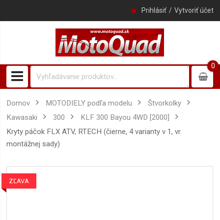
Prihlásiť
Vytvoriť účet
0
0
item
Domov
MOTODIELY podľa modelu
Štvorkolky
Kawasaki
300
KLF 300 Bayou 4WD [2000]
kryty páčok FLX ATV, RTECH (čierne, 4 varianty v 1, vr.
montážnej sady)
ZĽAVA