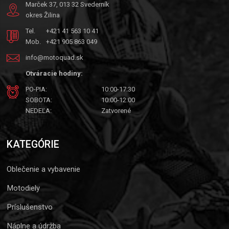
Marček 37, 013 32 Svederník
okres Žilina
Tel.
+421 41 563 10 41
Mob.
+421 905 863 049
info@motoquad.sk
Otváracie hodiny:
PO-PIA:
10:00-17:30
SOBOTA:
10:00-12:00
NEDEĽA:
Zatvorené
KATEGÓRIE
Oblečenie a vybavenie
Motodiely
Príslušenstvo
Náplne a údržba