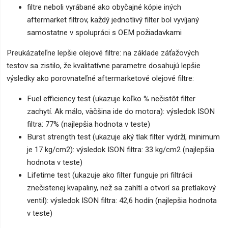
filtre neboli vyrábané ako obyčajné kópie iných
aftermarket filtrov, každý jednotlivý filter bol vyvíjaný
samostatne v spolupráci s OEM požiadavkami
Preukázateľne lepšie olejové filtre: na základe záťažových
testov sa zistilo, že kvalitatívne parametre dosahujú lepšie
výsledky ako porovnateľné aftermarketové olejové filtre:
Fuel efficiency test (ukazuje koľko % nečistôt filter
zachytí. Ak málo, väčšina ide do motora): výsledok ISON
filtra: 77% (najlepšia hodnota v teste)
Burst strength test (ukazuje aký tlak filter vydrží, minimum
je 17 kg/cm2): výsledok ISON filtra: 33 kg/cm2 (najlepšia
hodnota v teste)
Lifetime test (ukazuje ako filter funguje pri filtrácii
znečistenej kvapaliny, než sa zahltí a otvorí sa pretlakový
ventil): výsledok ISON filtra: 42,6 hodín (najlepšia hodnota
v teste)