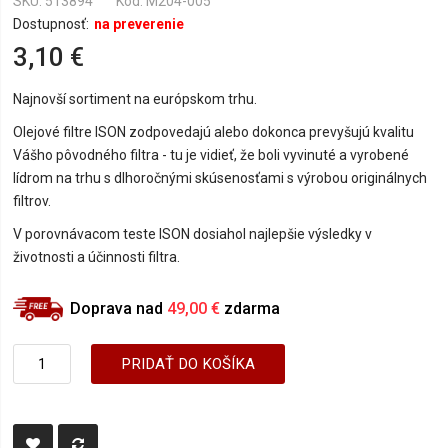
SKU
513894
Kód: M204-005
Dostupnosť:
na preverenie
3,10 €
Najnovší sortiment na európskom trhu.
Olejové filtre ISON zodpovedajú alebo dokonca prevyšujú kvalitu
Vášho pôvodného filtra - tu je vidieť, že boli vyvinuté a vyrobené
lídrom na trhu s dlhoročnými skúsenosťami s výrobou originálnych
filtrov.
V porovnávacom teste ISON dosiahol najlepšie výsledky v
životnosti a účinnosti filtra.
Doprava nad
49,00 €
zdarma
PRIDAŤ DO KOŠÍKA