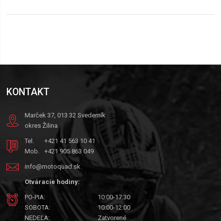
KONTAKT
Marček 37, 013 32 Svederník
okres Žilina
Tel.
+421 41 563 10 41
Mob.
+421 905 863 049
info@motoquad.sk
Otváracie hodiny:
PO-PIA:
10:00-17:30
SOBOTA:
10:00-12:00
NEDEĽA:
Zatvorené