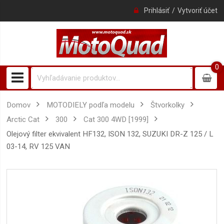
Prihlásiť
Vytvoriť účet
0
0
item
Domov
MOTODIELY podľa modelu
Štvorkolky
Arctic Cat
300
Cat 300 4WD [1999]
Olejový filter ekvivalent HF132, ISON 132, SUZUKI DR-Z 125 / L
03-14, RV 125 VAN